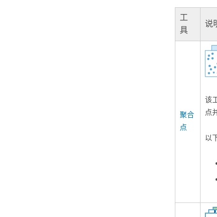
工
说
具
该
点
聚合
点
以