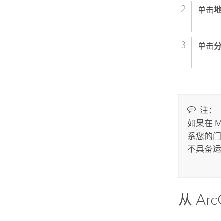
单击
单击
注：
如果在
M
系您的门
不具备运
从
Arc