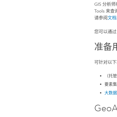
GIS 分
Tools
来查询
请参阅
文档
您可以通
准备
可针对以
（托管
要素集
大数据
GeoAn