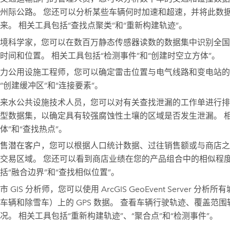
州际公路。 您还可以分析某些车辆何时加速和超速，并将此数
来。 相关工具包括“查找点聚类”和“重新构建轨迹”。
境科学家，您可以在数百万静态传感器读数的数据集中识别全国
时间和位置。 相关工具包括“检测事件”和“创建时空立方体”。
力公用设施工程师，您可以确定雷击位置与电气线路和变电站的
“创建缓冲区”和“连接要素”。
来水公共设施技术人员，您可以对有关查找泄漏的工作单进行排
型数据集，以确定具有较强腐蚀性土壤的区域是否发生泄漏。 相
体”和“查找热点”。
售潜在客户，您可以根据人口统计数据、过往销售额或与商店之
交易区域。 您还可以看到商店业绩在您的产品组合中的相似程度
括“融合边界”和“查找相似位置”。
市 GIS 分析师，您可以使用
ArcGIS GeoEvent Server
分析所有
车辆和除雪车）上的 GPS 数据。 查看车辆行驶轨迹、覆盖范
况。 相关工具包括“重新构建轨迹”、“聚合点”和“检测事件”。