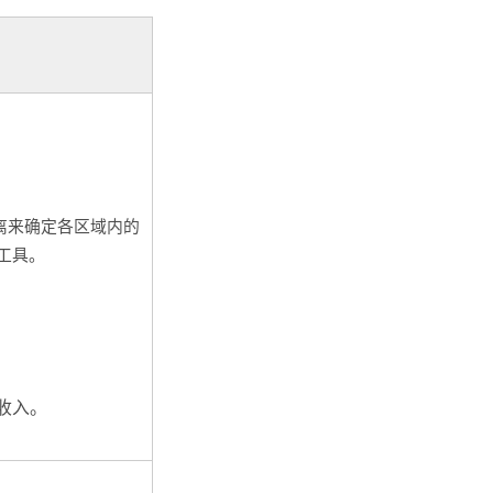
离来确定各区域内的
工具。
月收入。