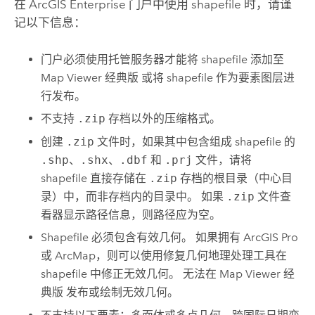
在
ArcGIS Enterprise
门户中使用 shapefile 时，请谨
记以下信息：
门户必须使用托管服务器才能将 shapefile 添加至
Map Viewer 经典版
或将 shapefile 作为要素图层进
行发布。
不支持
.zip
存档以外的压缩格式。
创建
.zip
文件时，如果其中包含组成 shapefile 的
.shp
、
.shx
、
.dbf
和
.prj
文件，请将
shapefile 直接存储在
.zip
存档的根目录（中心目
录）中，而非存档内的目录中。 如果
.zip
文件查
看器显示路径信息，则路径应为空。
Shapefile 必须包含有效几何。 如果拥有
ArcGIS Pro
或
ArcMap
，则可以使用
修复几何
地理处理工具在
shapefile 中修正无效几何。 无法在
Map Viewer 经
典版
发布或绘制无效几何。