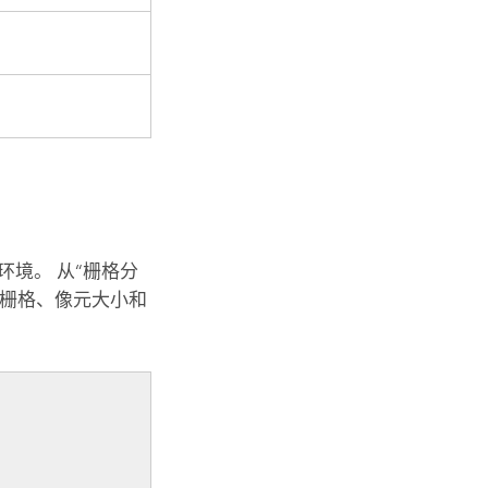
境。 从“栅格分
栅格、像元大小和