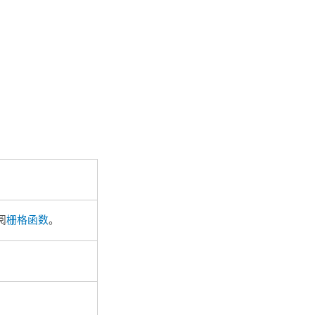
阅
栅格函数
。