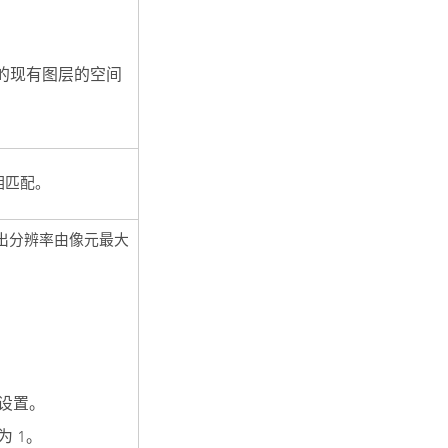
择的现有图层的空间
相匹配。
出分辨率由像元最大
认设置。
 1。