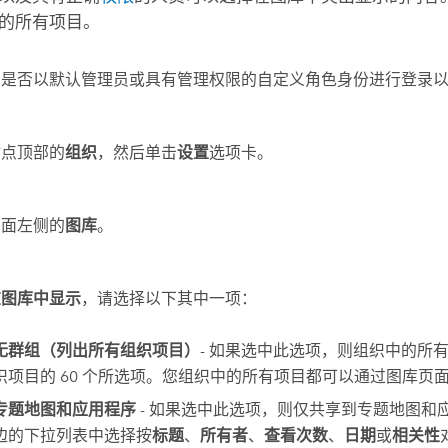
的所有项目。
您是否以默认管理员或具有管理权限的自定义角色身份进行登录
站点顶部的
组织
，然后单击
设置
选项卡。
页面左侧的
图库
。
在图库中显示
，请选择以下其中一项：
无群组（列出所有组织项目）
- 如果选中此选项，则组织中的所
织项目的 60 个所选项。您组织中的所有项目都可以通过图库页
专题地图和应用程序
- 如果选中此选项，则仅共享到专题地图和
边的下拉列表中选择按
标题
、
所有者
、
查看次数
、
日期
或
相关性