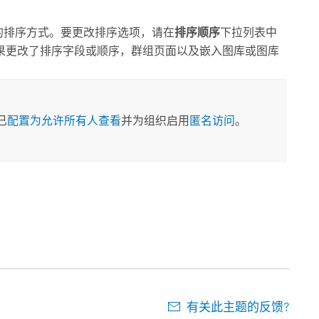
目的排序方式。要更改排序选项，请在
排序顺序
下拉列表中
果更改了排序字段或顺序，群组页面以及嵌入图库或图库
已
配置为允许所有人查看
并为组织启用
匿名访问
。
有关此主题的反馈?