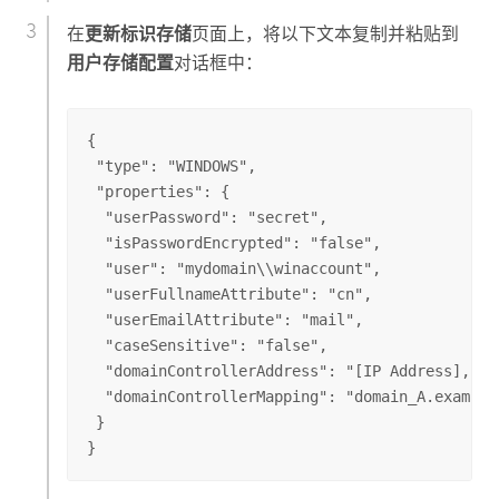
在
更新标识存储
页面上，将以下文本复制并粘贴到
用户存储配置
对话框中：
{

 "type": "WINDOWS",

 "properties": {

  "userPassword": "secret",

  "isPasswordEncrypted": "false",

  "user": "mydomain\\winaccount",

  "userFullnameAttribute": "cn",

  "userEmailAttribute": "mail",

  "caseSensitive": "false",

  "domainControllerAddress": "[IP Address], [a
  "domainControllerMapping": "domain_A.example
 }

}