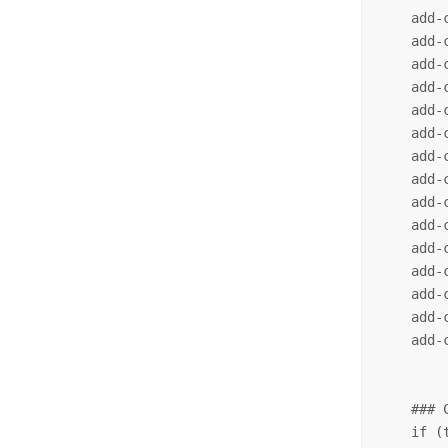
    add-
    add-
    add-
    add-
    add-
    add-
    add-
    add-
    add-
    add-
    add-
    add-
    add-
    add-
    add-
    ### 
    if (