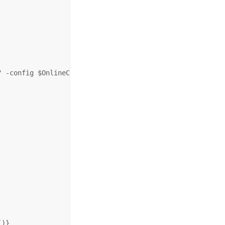
 -config $OnlineCA $CertificateREQ $CertificateCER

)}
