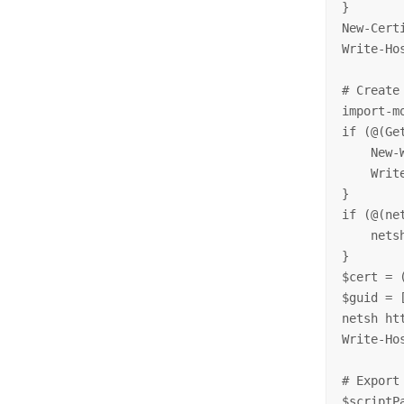
}

New-Cert
Write-Ho
# Create
import-m
if (@(Ge
    New-
    Writ
}

if (@(ne
    nets
}

$cert = 
$guid = 
netsh ht
Write-Ho
# Export
$scriptP