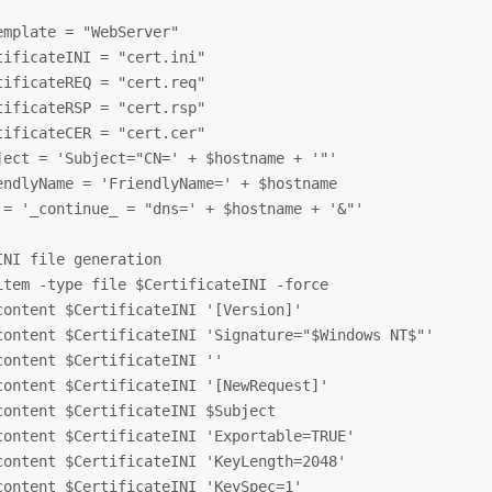
emplate = "WebServer"

tificateINI = "cert.ini"

tificateREQ = "cert.req"

tificateRSP = "cert.rsp"

tificateCER = "cert.cer"

ject = 'Subject="CN=' + $hostname + '"'

endlyName = 'FriendlyName=' + $hostname

 = '_continue_ = "dns=' + $hostname + '&"'

INI file generation

item -type file $CertificateINI -force

content $CertificateINI '[Version]'

content $CertificateINI 'Signature="$Windows NT$"'

content $CertificateINI ''

content $CertificateINI '[NewRequest]'

content $CertificateINI $Subject

content $CertificateINI 'Exportable=TRUE'

content $CertificateINI 'KeyLength=2048'

content $CertificateINI 'KeySpec=1'
