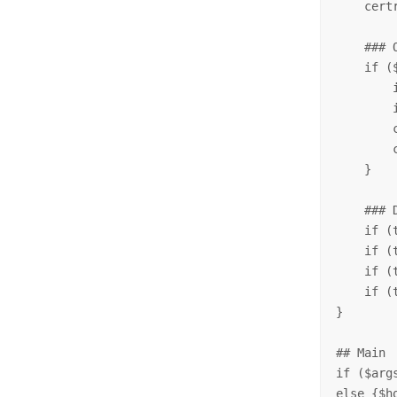
    cert
    ### 
    if ($
        
        
        
        
    }

    ### 
    if (
    if (
    if (
    if (
}

## Main

if ($arg
else {$h