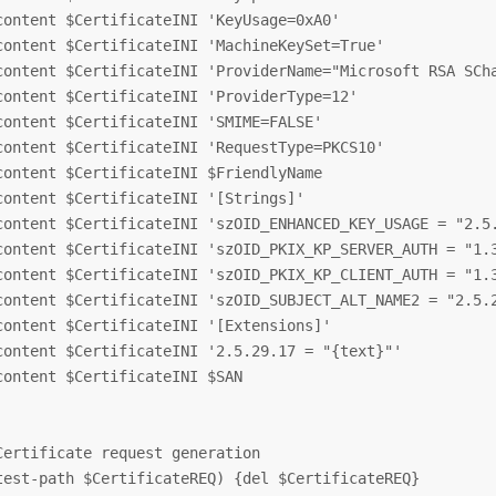
content $CertificateINI 'KeyUsage=0xA0'

content $CertificateINI 'MachineKeySet=True'

content $CertificateINI 'ProviderName="Microsoft RSA SCha
content $CertificateINI 'ProviderType=12'

content $CertificateINI 'SMIME=FALSE'

content $CertificateINI 'RequestType=PKCS10'

content $CertificateINI $FriendlyName

content $CertificateINI '[Strings]'

content $CertificateINI 'szOID_ENHANCED_KEY_USAGE = "2.5.
content $CertificateINI 'szOID_PKIX_KP_SERVER_AUTH = "1.3
content $CertificateINI 'szOID_PKIX_KP_CLIENT_AUTH = "1.3
content $CertificateINI 'szOID_SUBJECT_ALT_NAME2 = "2.5.2
content $CertificateINI '[Extensions]'

content $CertificateINI '2.5.29.17 = "{text}"'

content $CertificateINI $SAN

Certificate request generation

test-path $CertificateREQ) {del $CertificateREQ}
