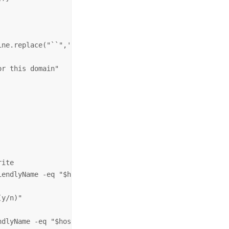
ne.replace("``",'"').replace("'",'"').split('"')[1]

r this domain"

ite

endlyName -eq "$hostname" }).count -ne 0) {

y/n)"

dlyName -eq "$hostname" } | Remove-Item
