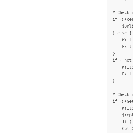
# Check 
if (@(ce
    $Onl
} else {

    Writ
    Exit

}

if (-not
    Writ
    Exit

}

# Check 
if (@(Ge
    Writ
    $rep
    if (
    Get-