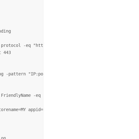
ding

protocol -eq "https"}).count -eq 0) {

 443

g -pattern "IP:port").count -ne 0) {

FriendlyName -eq "$hostname" } | Select-Object -First 1)
orename=MY appid="$guid" > $null

on
