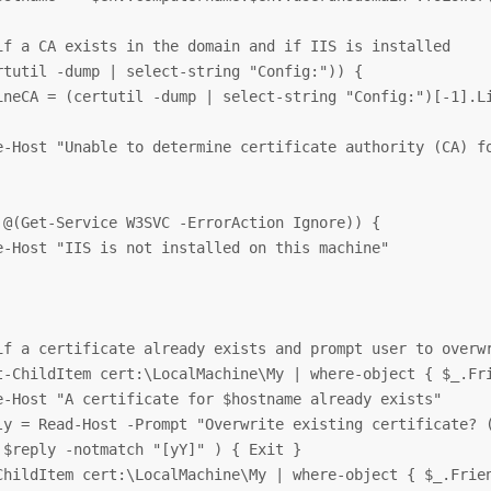
if a CA exists in the domain and if IIS is installed

rtutil -dump | select-string "Config:")) {

ineCA = (certutil -dump | select-string "Config:")[-1].Li
e-Host "Unable to determine certificate authority (CA) fo
 @(Get-Service W3SVC -ErrorAction Ignore)) {

e-Host "IIS is not installed on this machine"

if a certificate already exists and prompt user to overwr
t-ChildItem cert:\LocalMachine\My | where-object { $_.Fri
e-Host "A certificate for $hostname already exists"

ly = Read-Host -Prompt "Overwrite existing certificate? (
 $reply -notmatch "[yY]" ) { Exit }

ChildItem cert:\LocalMachine\My | where-object { $_.Frien