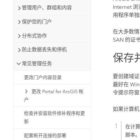
Intern
管理用户、群组和内容
用程序单独
保护您的门户
在大多数情
分布式协作
SAN 的
防止数据丢失和停机
保存
常见管理任务
要创建域证
更改门户内容目录
最好在 Wi
更改 Portal for ArcGIS 帐
令提示符窗
户
如果计算机
检查并安装软件修补程序和更
新
在计
脚本
配置断开连接的部署