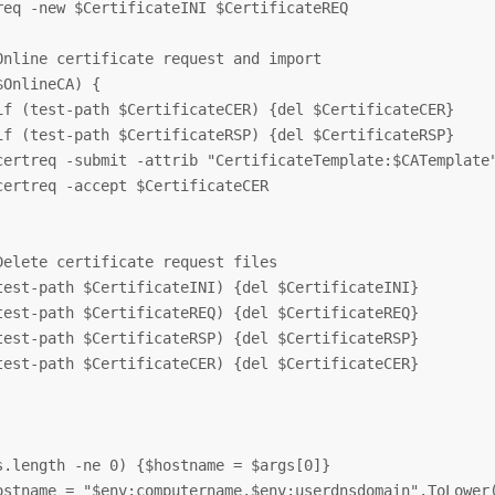
req -new $CertificateINI $CertificateREQ

Online certificate request and import

OnlineCA) {

if (test-path $CertificateCER) {del $CertificateCER}

if (test-path $CertificateRSP) {del $CertificateRSP}

certreq -submit -attrib "CertificateTemplate:$CATemplate"
certreq -accept $CertificateCER

Delete certificate request files

test-path $CertificateINI) {del $CertificateINI}

test-path $CertificateREQ) {del $CertificateREQ}

test-path $CertificateRSP) {del $CertificateRSP}

test-path $CertificateCER) {del $CertificateCER}

s.length -ne 0) {$hostname = $args[0]}

ostname = "$env:computername.$env:userdnsdomain".ToLower(