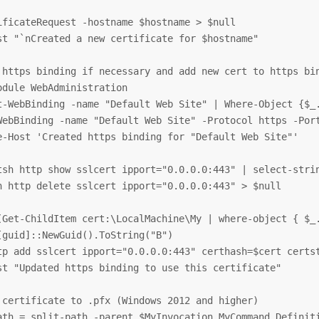
ificateRequest -hostname $hostname > $null

st "`nCreated a new certificate for $hostname"

 https binding if necessary and add new cert to https bin
odule WebAdministration

t-WebBinding -name "Default Web Site" | Where-Object {$_.
WebBinding -name "Default Web Site" -Protocol https -Port
e-Host 'Created https binding for "Default Web Site"'

tsh http show sslcert ipport="0.0.0.0:443" | select-strin
h http delete sslcert ipport="0.0.0.0:443" > $null

(Get-ChildItem cert:\LocalMachine\My | where-object { $_.
[guid]::NewGuid().ToString("B")

tp add sslcert ipport="0.0.0.0:443" certhash=$cert certst
st "Updated https binding to use this certificate"

 certificate to .pfx (Windows 2012 and higher)

ath = split-path -parent $MyInvocation.MyCommand.Definiti