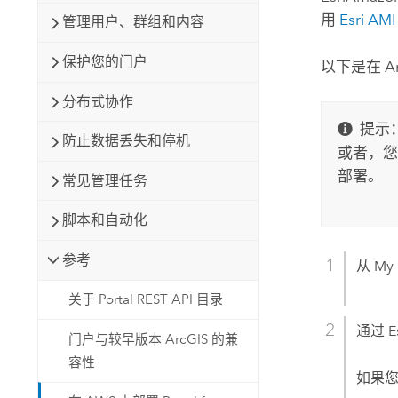
用
Esri
AMI
管理用户、群组和内容
保护您的门户
以下是在
A
分布式协作
提示
防止数据丢失和停机
或者，
部署。
常见管理任务
脚本和自动化
参考
从
My 
关于 Portal REST API 目录
通过
E
门户与较早版本 ArcGIS 的兼
容性
如果