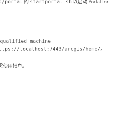
s/portal
的
startportal.sh
以启动
Portal for
 qualified machine
ttps://localhost:7443/arcgis/home/
。
需使用帐户。