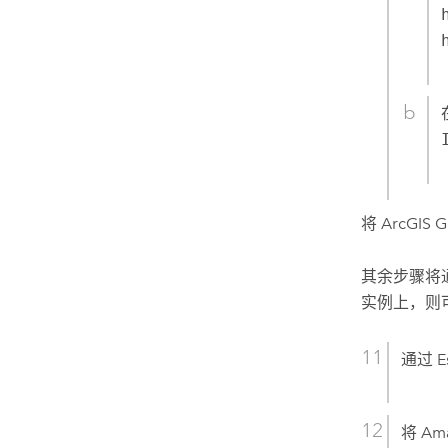
将
ArcGIS G
其余步骤将
实例上，则可
通过
E
将
Am