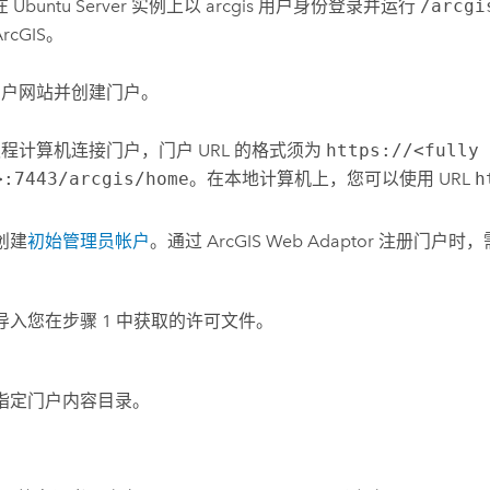
在
Ubuntu Server
实例上以 arcgis 用户身份登录并运行
/arcgi
ArcGIS
。
门户网站并创建门户。
程计算机连接门户，门户 URL 的格式须为
https://<fully
>:7443/arcgis/home
。在本地计算机上，您可以使用 URL
h
创建
初始管理员帐户
。通过
ArcGIS Web Adaptor
注册门户时，
导入您在步骤 1 中获取的许可文件。
指定门户内容目录。