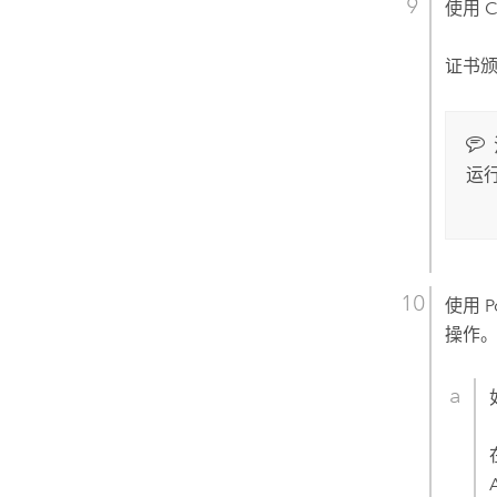
使用 
证书颁
运
使用
P
操作