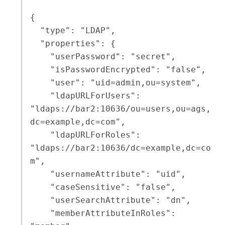
{

  "type": "LDAP",

  "properties": {

    "userPassword": "secret",

    "isPasswordEncrypted": "false",

    "user": "uid=admin,ou=system",

    "ldapURLForUsers": 
"ldaps://bar2:10636/ou=users,ou=ags,
dc=example,dc=com",

    "ldapURLForRoles": 
"ldaps://bar2:10636/dc=example,dc=co
m",

    "usernameAttribute": "uid",

    "caseSensitive": "false",

    "userSearchAttribute": "dn",

    "memberAttributeInRoles": 