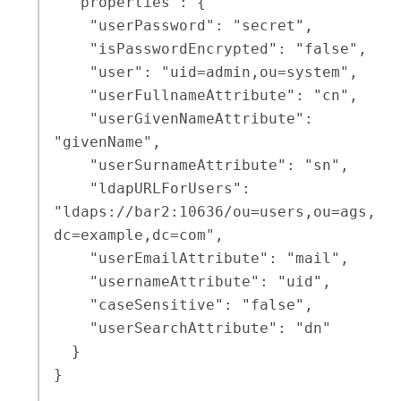
  "properties": {

    "userPassword": "secret",

    "isPasswordEncrypted": "false",

    "user": "uid=admin,ou=system",

    "userFullnameAttribute": "cn",

    "userGivenNameAttribute": 
"givenName",

    "userSurnameAttribute": "sn",

    "ldapURLForUsers": 
"ldaps://bar2:10636/ou=users,ou=ags,
dc=example,dc=com",

    "userEmailAttribute": "mail",

    "usernameAttribute": "uid",

    "caseSensitive": "false",

    "userSearchAttribute": "dn"

  }

}