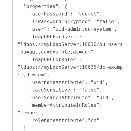
  "properties": {

    "userPassword": "secret",

    "isPasswordEncrypted": "false",

    "user": "uid=admin,ou=system",

    "ldapURLForUsers": 
"ldaps://myLdapServer:10636/ou=users
,ou=ags,dc=example,dc=com",

    "ldapURLForRoles": 
"ldaps://myLdapServer:10636/dc=examp
le,dc=com",

    "usernameAttribute": "uid",

    "caseSensitive": "false",

    "userSearchAttribute": "uid",

    "memberAttributeInRoles": 
"member",

    "rolenameAttribute":"cn"

  }
