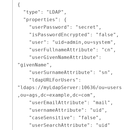
{

  "type": "LDAP",

  "properties": {

    "userPassword": "secret",

    "isPasswordEncrypted": "false",

    "user": "uid=admin,ou=system",

    "userFullnameAttribute": "cn",

    "userGivenNameAttribute": 
"givenName",

    "userSurnameAttribute": "sn",

    "ldapURLForUsers": 
"ldaps://myLdapServer:10636/ou=users
,ou=ags,dc=example,dc=com",

    "userEmailAttribute": "mail",

    "usernameAttribute": "uid",

    "caseSensitive": "false",

    "userSearchAttribute": "uid"
