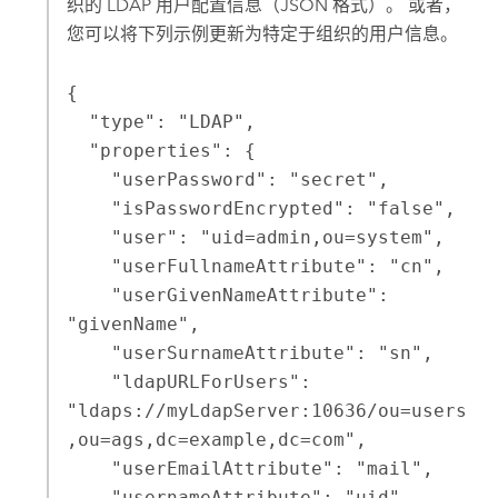
织的 LDAP 用户配置信息（JSON 格式）。 或者，
您可以将下列示例更新为特定于组织的用户信息。
{

  "type": "LDAP",

  "properties": {

    "userPassword": "secret",

    "isPasswordEncrypted": "false",

    "user": "uid=admin,ou=system",

    "userFullnameAttribute": "cn",

    "userGivenNameAttribute": 
"givenName",

    "userSurnameAttribute": "sn",

    "ldapURLForUsers": 
"ldaps://myLdapServer:10636/ou=users
,ou=ags,dc=example,dc=com",

    "userEmailAttribute": "mail",

    "usernameAttribute": "uid",
