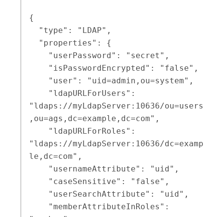
{

  "type": "LDAP",

  "properties": {

    "userPassword": "secret",

    "isPasswordEncrypted": "false",

    "user": "uid=admin,ou=system",

    "ldapURLForUsers": 
"ldaps://myLdapServer:10636/ou=users
,ou=ags,dc=example,dc=com",

    "ldapURLForRoles": 
"ldaps://myLdapServer:10636/dc=examp
le,dc=com",

    "usernameAttribute": "uid",

    "caseSensitive": "false",

    "userSearchAttribute": "uid",

    "memberAttributeInRoles": 