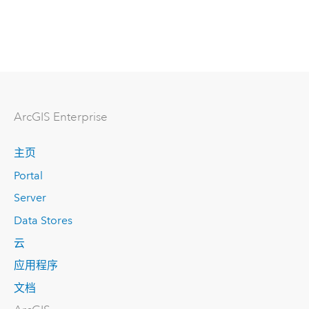
ArcGIS Enterprise
主页
Portal
Server
Data Stores
云
应用程序
文档