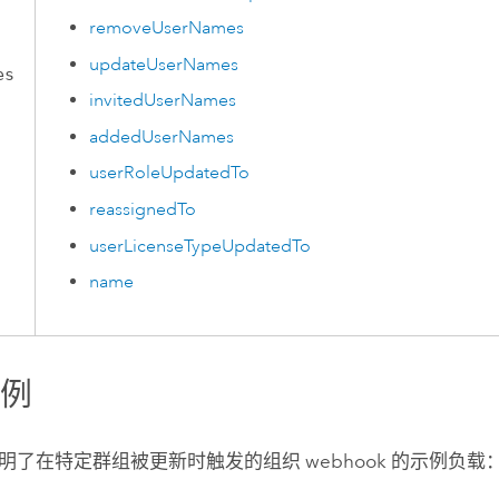
removeUserNames
updateUserNames
es
invitedUserNames
addedUserNames
userRoleUpdatedTo
reassignedTo
userLicenseTypeUpdatedTo
name
示例
明了在特定群组被更新时触发的组织 webhook 的示例负载