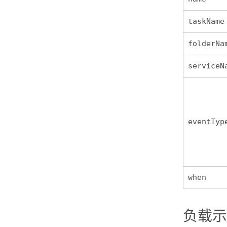
taskName
folderNa
serviceN
eventTyp
when
负载