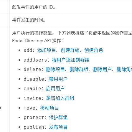
触发事件的用户的 ID。
事件发生的时间。
用户执行的操作类型。 下方列表概述了负载中返回的操作类
Portal Directory API 操作：
add
：
添加项目
、
创建群组
、
创建角色
addUsers
：
将用户添加到群组
delete
：
删除项目
、
删除群组
、
删除用户
、
删除角
disable
：
禁用用户
enable
：
启用用户
invite
：
邀请加入群组
n
move
：
移动项目
protect
：
保护群组
publish
：
发布项目