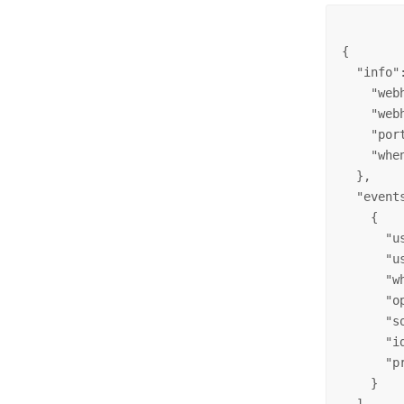
{

  "info":
    "web
    "web
    "por
    "whe
  },

  "events
    {

      "u
      "u
      "w
      "o
      "s
      "i
      "p
    }
