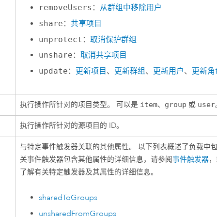
removeUsers
：
从群组中移除用户
share
：
共享项目
unprotect
：
取消保护群组
unshare
：
取消共享项目
update
：
更新项目
、
更新群组
、
更新用户
、
更新角
执行操作所针对的项目类型。 可以是
item
、
group
或
user
执行操作所针对的源项目的 ID。
与特定事件触发器关联的其他属性。 以下列表概述了负载中包
关事件触发器包含其他属性的详细信息，请参阅
事件触发器
，
了解有关特定触发器及其属性的详细信息。
sharedToGroups
unsharedFromGroups