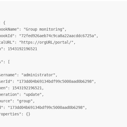
 {

hookName": "Group monitoring",

hookId": "72fed926aeb74c9ca8a22aacddc6725a",

talURL": "https://orgURL/portal/",

n": 1543192196521

": [

sername": "administrator",

serId": "173dd04b69134bdf99c5000aad0b6298",

hen": 1543192196521,

peration": "update",

ource": "group",

d": "173dd04b69134bdf99c5000aad0b6298",

roperties": {}
