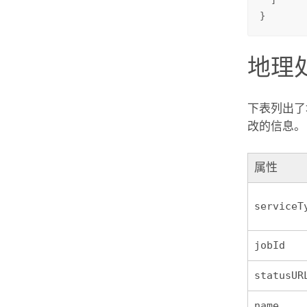
  ]

}
地理处
下表列出了
改的信息。
属性
serviceT
jobId
statusUR
name