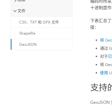
编码时所采
十进制度作
文件
下表汇总
CSV、TXT 和 GPX 文件
接：
Shapefile
将 G
GeoJSON
通过 G
对于
已
将 G
使用 U
支持
GeoJSO