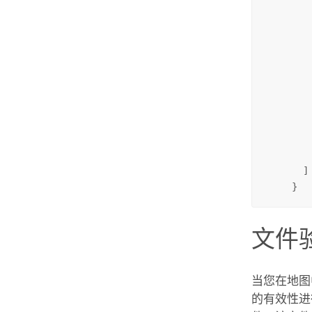
        
        
        
         
         
        
        
        
         
         
       ]

     }
文件
当您在地图
的有效性进