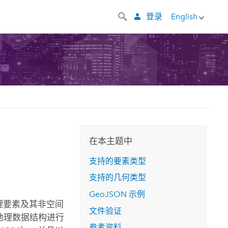
登录
English
在本主题中
支持的要素类型
支持的几何类型
GeoJSON 示例
理要素及其非空间
文件验证
对各种地理数据结构进行
参考资料