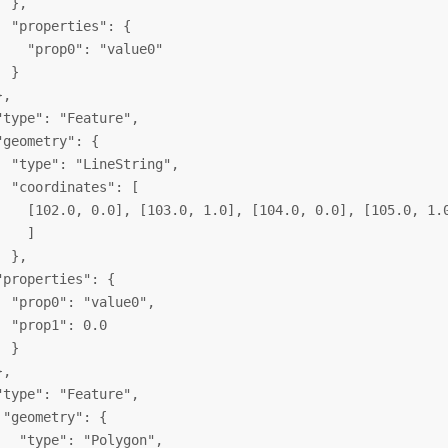
 },

  "properties": {

    "prop0": "value0"

 }

,

"type": "Feature",

"geometry": {

  "type": "LineString",

  "coordinates": [

    [102.0, 0.0], [103.0, 1.0], [104.0, 0.0], [105.0, 1.0
   ]

 },

"properties": {

  "prop0": "value0",

  "prop1": 0.0

 }

,

"type": "Feature",

 "geometry": {

   "type": "Polygon",
