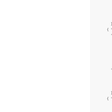
         
        
        
         
        }
      { 
        
        
        
        
         
         
        
        
        
         
        }
      { 
        
        