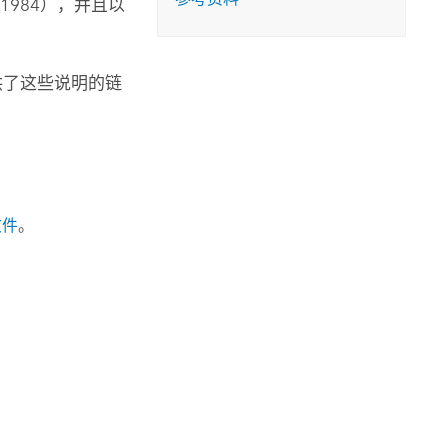
984），并且以
提供了这些说明的链
文件
。