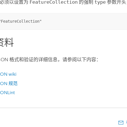
件必须以设置为
FeatureCollection
的强制
type
参数开头
"FeatureCollection"
资料
oJSON 格式和验证的详细信息，请参阅以下内容：
ON wiki
SON 规范
ONLint