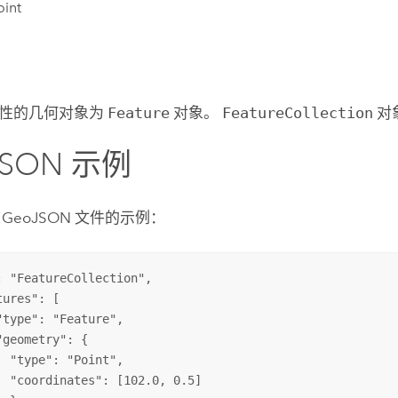
oint
性的几何对象为
Feature
对象。
FeatureCollection
对
JSON 示例
GeoJSON 文件的示例：
: "FeatureCollection",

ures": [

"type": "Feature",

"geometry": {

  "type": "Point",

  "coordinates": [102.0, 0.5]
