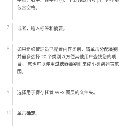
字母、数字、连字符 (-)、下划线或句号 (.)，但不能
包含空格。
或者，输入标签和摘要。
如果组织管理员已配置内容类别，请单击
分配类别
并最多选择 20 个类别以方便其他用户查找您的项
目。 您也可以使用
过滤器类别
框来缩小类别列表范
围。
选择用于保存托管 WFS 图层的文件夹。
单击
确定
。