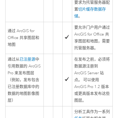
要求为托管服务器配
置
切片缓存数据存
储
。
要允许门户用户通过
通过
ArcGIS for
ArcGIS for Office
共
Office
共享图层和
享图层和地图，需要
地图
托管服务器。
通过从
已注册源
中
在发布之前，必须将
引用数据的
ArcGIS
数据源注册到
Pro
来发布图层
ArcGIS Server
站
（例如，发布包含
点。 可以使用
已注册数据库中的
ArcGIS Pro
1.2 版本
数据的地图影像图
或更高版本发布这些
层）
图层。
分析工具作为一系列