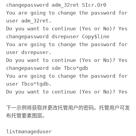
changepassword adm_32ret SIcr.Or0

You are going to change the password for 
user adm_32ret.

Do you want to continue (Yes or No)? Yes

changepassword dsrepuser Copy$line

You are going to change the password for 
user dsrepuser.

Do you want to continue (Yes or No)? Yes

changepassword sde Tbco*gdb

You are going to change the password for 
user Tbco*tgdb.

Do you want to continue (Yes or No)? Yes
下一示例将获取并更改托管用户的密码。托管用户可发
布托管要素图层。
listmanageduser
