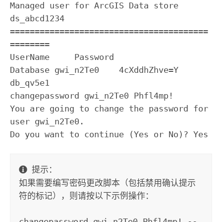
Managed user for ArcGIS Data store 
ds_abcd1234

========================================
========

UserName     Password             
Database gwi_n2Te0    4cXddhZhve=Y         
db_qv5e1

changepassword gwi_n2Te0 Phfl4mp!

You are going to change the password for 
user gwi_n2Te0.

Do you want to continue (Yes or No)? Yes
提示：
如果需要编写密码更改脚本（包括禁用确认提示
符的标记），则请按以下示例操作：
changepassword gwi_n2Te0 Phfl4mp! --