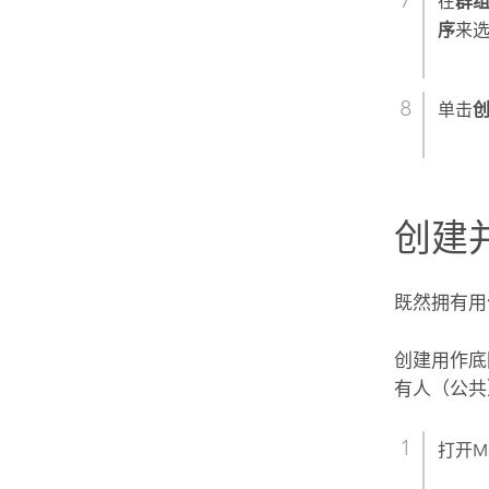
在
群
序
来
单击
创建
既然拥有用
创建用作底
有人（公
打开
M