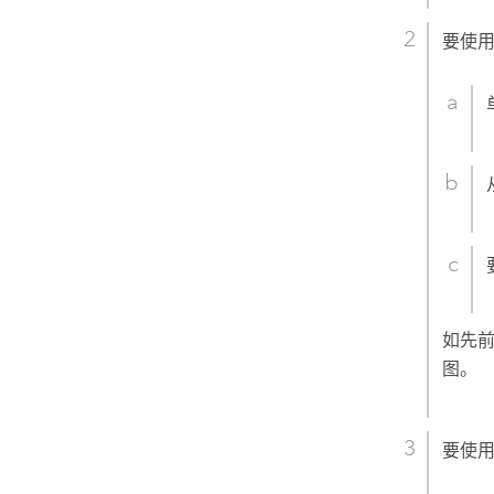
要使
如先
图。
要使