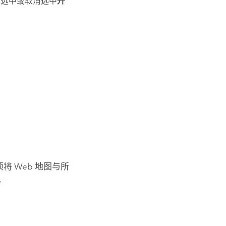
过选中或取消选中
升
将 Web 地图与所
。