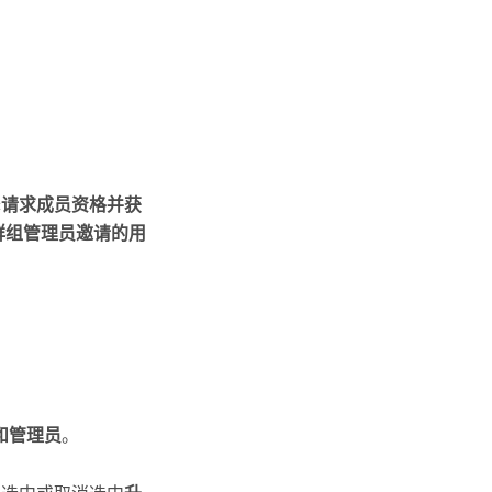
。
择
请求成员资格并获
群组管理员邀请的用
和管理员
。