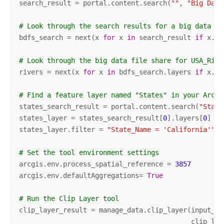
search_result = portal.content.search(
""
, 
"Big Data
# Look through the search results for a big data fi
bdfs_search = next(x 
for
 x 
in
 search_result 
if
 x.ti
# Look through the big data file share for USA_Rive
rivers = next(x 
for
 x 
in
 bdfs_search.layers 
if
 x.pr
# Find a feature layer named "States" in your ArcGI
states_search_result = portal.content.search(
"State
states_layer = states_search_result[
0
].layers[
0
]

states_layer.filter = 
"State_Name = 'California'"
# Set the tool environment settings
arcgis.env.process_spatial_reference = 
3857
arcgis.env.defaultAggregations= 
True
# Run the Clip Layer tool
clip_layer_result = manage_data.clip_layer(input_lay
                                           clip_laye