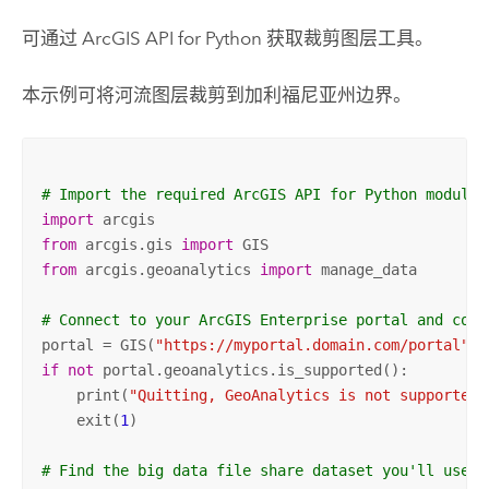
可通过
ArcGIS API for Python
获取裁剪图层工具。
本示例可将河流图层裁剪到加利福尼亚州边界。
# Import the required ArcGIS API for Python modules
import
from
 arcgis.gis 
import
from
 arcgis.geoanalytics 
import
 manage_data

# Connect to your ArcGIS Enterprise portal and conf
portal = GIS(
"https://myportal.domain.com/portal"
, 
if
not
 portal.geoanalytics.is_supported():

    print(
"Quitting, GeoAnalytics is not supported"
    exit(
1
)   

# Find the big data file share dataset you'll use f