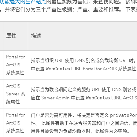
功能强大的生产站点
的最佳实践为基础，来查找问题。 该
，并将它们分为三个严重性级别：严重、重要和推荐。 下表
严
重
属性
描述
性
Portal for
指示当组织 URL 使用 DNS 别名或负载均衡 URL 时，应在
ArcGIS
中设置
WebContextURL
Portal for ArcGIS
系统属性
系统属性
ArcGIS
指示当为联合期间定义的服务 URL 使用 DNS 别名或
Server
系
应在 Server Admin 中设置
WebContextURL
ArcGIS
统属性
Portal for
门户是否为高可用性，将决定是否定义
privatePo
ArcGIS
性。 此属性有助于在联合服务器和门户之间通信，
系统属性
用性且被设置为负载均衡器时，此属性为必需项。