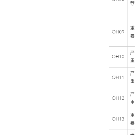
荐
重
OH09
要
严
OH10
重
严
OH11
重
严
OH12
重
重
OH13
要