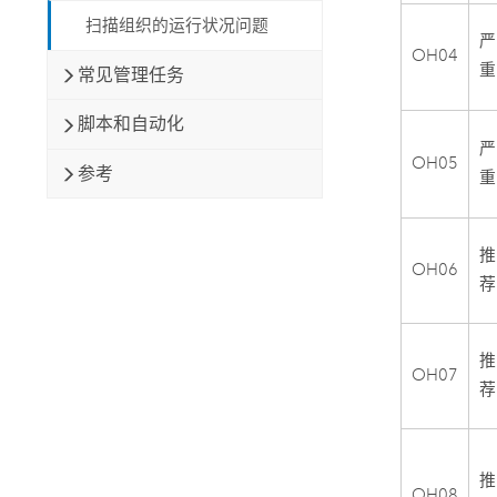
扫描组织的运行状况问题
严
OH04
重
常见管理任务
脚本和自动化
严
OH05
参考
重
推
OH06
荐
推
OH07
荐
推
OH08