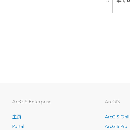
单击
U
ArcGIS Enterprise
ArcGIS
主页
ArcGIS Onl
Portal
ArcGIS Pro