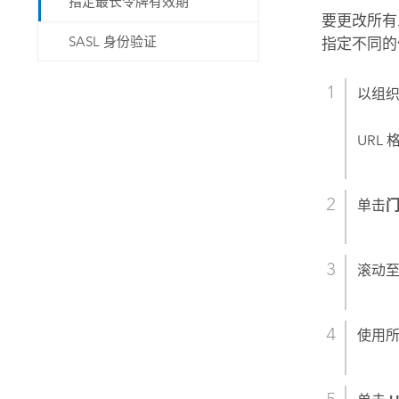
指定最长令牌有效期
要更改所有
SASL 身份验证
指定不同的
以组
URL
单击
滚动
使用