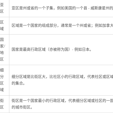
亚
亚区是州或省的一个子集，例如美国的一个县 - 威斯康星州
区
区
区域是一个国家的组成部分，通常是一个州或省；例如加拿
域
国
家/
国家是最高行政区域（亦被称为国）- 例如
日本
。
地
区
细
分
细分区域是比街区大，比社区小的行政区域，代表社区或区
区
的集合。
域
街
街区是一个国家最小的行政区域，代表细分区域或社区的一
区
的城市街区。