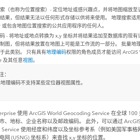
索（也称为位置搜索）- 定位地址或感兴趣点，并将地图缩放至
示结果，但结果无法以任何形式存储以供将来使用。
地理搜索适用
wer 或包含地图位置搜索的公共应用程序的任何人。
码 - 将地址或地点转换为 x,y 坐标并将结果追加至数据库的现
制图，但将结果放置在地图上可能是工作流的一部分。 批量地
属于此类别。
只有具有
地理编码
权限的角色成员才能访问
ArcGIS
e
及其任意
视图
。
注：
向地理编码不支持某些定位器视图属性。
erprise
使用
ArcGIS World Geocoding Service
在全球 10
市、地标、企业名称以及邮政编码。 此外，可以通过
ArcGI
 Service
使用经度和纬度以及坐标参考系（例如美国军事格网参考
网 (USNG) 坐标系）来查找 x,y 坐标的位置。