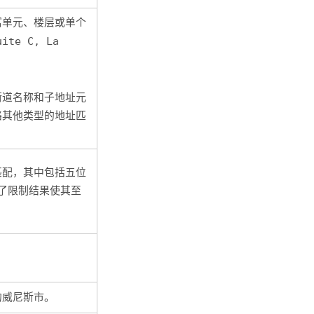
寓单元、楼层或单个
uite C, La
街道名称和子地址元
略其他类型的地址匹
匹配，其中包括五位
为了限制结果使其至
的
威尼斯
市。