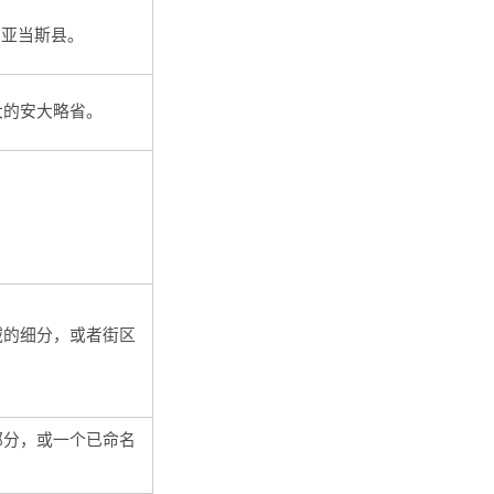
的
亚当斯县
。
大的
安大略
省。
域的细分，或者街区
部分，或一个已命名