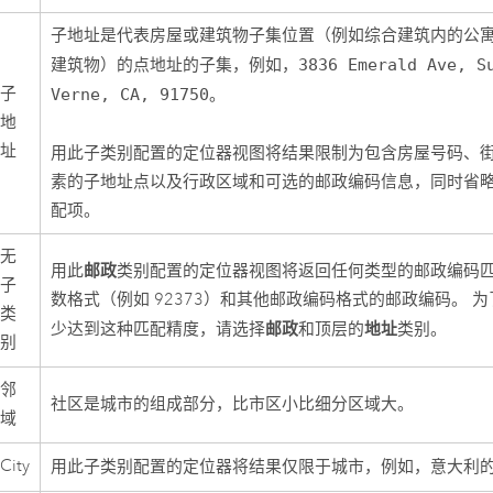
子地址是代表房屋或建筑物子集位置（例如综合建筑内的公
建筑物）的点地址的子集，例如，
3836 Emerald Ave, S
子
Verne, CA, 91750
。
地
址
用此子类别配置的定位器视图将结果限制为包含房屋号码、
素的子地址点以及行政区域和可选的邮政编码信息，同时省
配项。
无
邮政
用此
类别配置的定位器视图将返回任何类型的邮政编码
子
数格式（例如 92373）和其他邮政编码格式的邮政编码。 
类
邮政
地址
少达到这种匹配精度，请选择
和顶层的
类别。
别
邻
社区是城市的组成部分，比市区小比细分区域大。
域
City
用此子类别配置的定位器将结果仅限于城市，例如，意大利