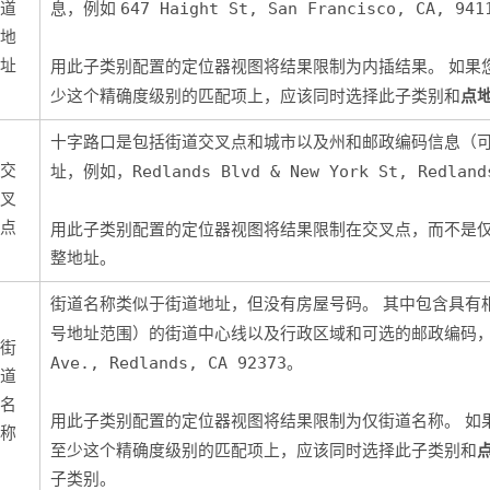
道
息，例如
647 Haight St, San Francisco, CA, 941
地
址
用此子类别配置的定位器视图将结果限制为内插结果。 如果
点
少这个精确度级别的匹配项上，应该同时选择此子类别和
十字路口是包括街道交叉点和城市以及州和邮政编码信息（
交
址，例如，
Redlands Blvd & New York St, Redland
叉
点
用此子类别配置的定位器视图将结果限制在交叉点，而不是
整地址。
街道名称类似于街道地址，但没有房屋号码。 其中包含具有
号地址范围）的街道中心线以及行政区域和可选的邮政编码
街
Ave., Redlands, CA 92373
。
道
名
用此子类别配置的定位器视图将结果限制为仅街道名称。 如
称
至少这个精确度级别的匹配项上，应该同时选择此子类别和
子类别。