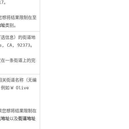
17
。
您想将结果限制在至
地址
类别。
可选信息）的街道地
s, CA, 92373
。
仅在一条街道上的完
相关街道名称（无编
，例如
W Olive
果您想将结果限制在
点地址
街道地址
以及