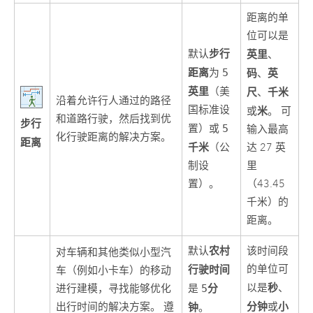
距离的单
位可以是
步行
默认
英里
、
距离
为
5
码
英
、
英里
（美
尺
千米
、
沿着允许行人通过的路径
国标准设
米
或
。 可
和道路行驶，然后找到优
步行
置）或
5
输入最高
化行驶距离的解决方案。
距离
千米
（公
达 27 英
制设
里
置）。
（43.45
千米）的
距离。
农村
默认
该时间段
对车辆和其他类似小型汽
行驶时间
的单位可
车（例如小卡车）的移动
秒
分
以是
、
进行建模，寻找能够优化
是
5
分钟
小
出行时间的解决方案。 遵
钟
或
。