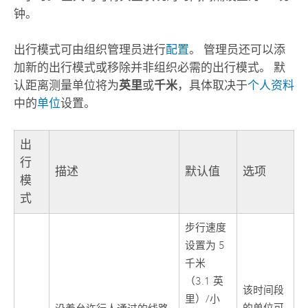
钟。
出行模式可由组织管理员进行
配置
。 管理员还可以添
加新的出行模式或移除并非组织必需的出行模式。 默
认距离测量单位将为
英里
或
千米
，具体取决于
个人资料
中的
单位
设置。
出
行
描述
默认值
选项
模
式
步行速度
设置为 5
千米
（3.1 英
该时间段
里）/小