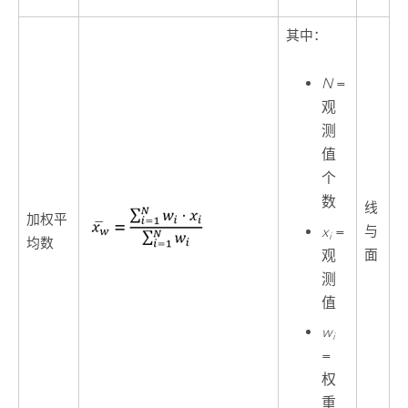
其中：
N
=
观
测
值
个
数
线
加权平
x
=
与
i
均数
观
面
测
值
w
i
=
权
重