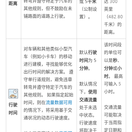
转弯并遵守特定于汽车的
千米
或
5
达 300
距离
其他规则，但不鼓励在未
（公制设
英里
铺路面的道路上行驶。
置）。
（482.80
千米）的
距离。
该时间段
对车辆和其他类似小型汽
行驶
默认
的单位可
车（例如小卡车）的移动
时间
秒
为
5
以是
、
进行建模，寻找能够优化
分钟
分钟
小
。
或
出行时间的解决方案。 遵
时
。 最高
守单行道规则，避免违章
默认情况
可输入 5
转弯并遵守特定于汽车的
使用
小时。
下，
其他规则。 如果指定起始
交通流量
时间，则在
流量数据可用
行驶
交通流量
处于未选
的情况下，将采用基于交
时间
可能取决
中状态。
通状况的动态行驶速度。
于当周指
行驶速度
定日期和
将取决于