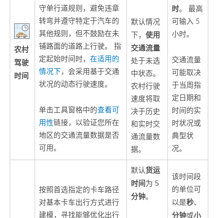
守单行道规则，避免违章
时
。 最高
转弯并遵守特定于汽车的
可输入 5
默认情况
其他规则，但不鼓励在未
小时。
使用
下，
铺路面的道路上行驶。 指
交通流量
农村
定起始时间时，
在适用的
交通流量
处于未选
驾驶
情况下
，会采用基于交通
可能取决
中状态。
时间
状况的动态行驶速度。
于当周指
农村行驶
定日期和
速度将取
单击工具窗格中的
查看可
时间的实
决于历史
用性
链接，以验证您所在
时状况或
和实时交
地区的交通流量数据是否
典型状
通流量数
可用。
况。
据。
货运
默认
该时间段
时间
为
5
的单位可
按照首选指定的卡车路径
分钟
。
秒
对基本卡车出行方式进行
以是
、
建模，寻找能够优化出行
分钟
小
或