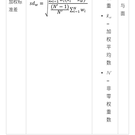
加权标
与
重
准差
面
x̄
w
=
加
权
平
均
数
N'
=
非
零
权
重
数