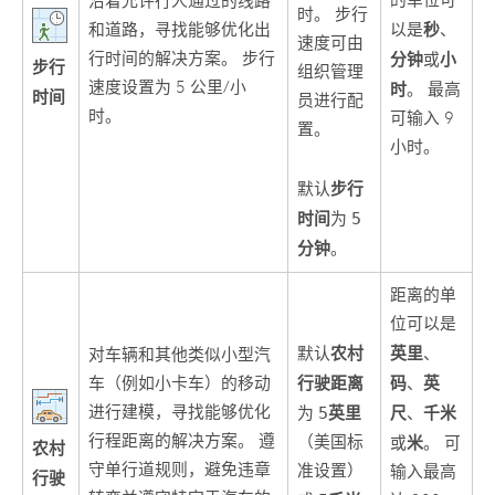
的单位可
沿着允许行人通过的线路
时。 步行
秒
和道路，寻找能够优化出
以是
、
速度可由
行时间的解决方案。 步行
分钟
小
或
步行
组织管理
速度设置为 5 公里/小
时
。 最高
时间
员进行配
时。
可输入 9
置。
小时。
步行
默认
时间
为
5
分钟
。
距离的单
位可以是
农村
英里
默认
、
对车辆和其他类似小型汽
行驶距离
码
英
车（例如小卡车）的移动
、
进行建模，寻找能够优化
英里
尺
千米
为
5
、
行程距离的解决方案。 遵
（美国标
米
或
。 可
农村
守单行道规则，避免违章
准设置）
输入最高
行驶