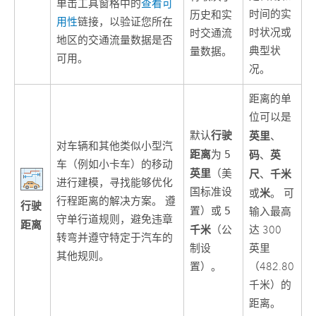
单击工具窗格中的
查看可
时间的实
历史和实
用性
链接，以验证您所在
时状况或
时交通流
地区的交通流量数据是否
典型状
量数据。
可用。
况。
距离的单
位可以是
行驶
默认
英里
、
对车辆和其他类似小型汽
距离
为
5
码
英
、
车（例如小卡车）的移动
英里
（美
尺
千米
、
进行建模，寻找能够优化
国标准设
米
或
。 可
行程距离的解决方案。 遵
行驶
置）或
5
输入最高
守单行道规则，避免违章
距离
千米
（公
达 300
转弯并遵守特定于汽车的
制设
英里
其他规则。
置）。
（482.80
千米）的
距离。