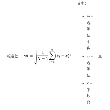
其中：
N
=
观
测
值
个
数
x
=
标准差
点
i
观
测
值
x̄
=
平
均
数