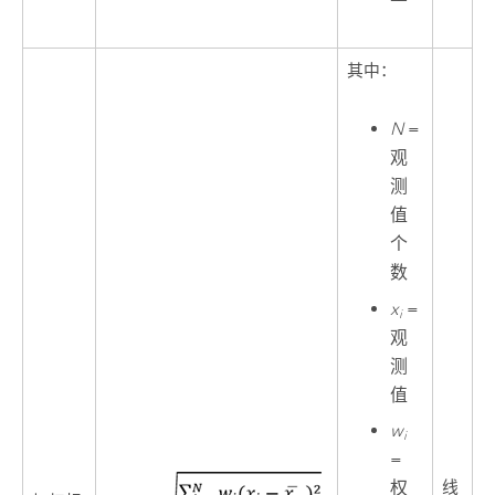
其中：
N
=
观
测
值
个
数
x
=
i
观
测
值
w
i
=
线
权