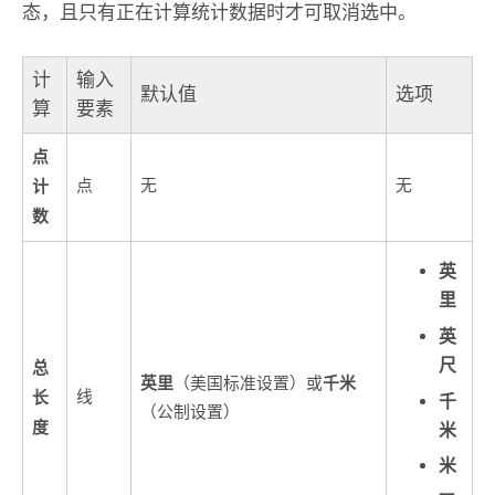
态，且只有正在计算统计数据时才可取消选中。
计
输入
默认值
选项
算
要素
点
计
点
无
无
数
英
里
英
尺
总
英里
千米
（美国标准设置）或
长
线
千
（公制设置）
度
米
米