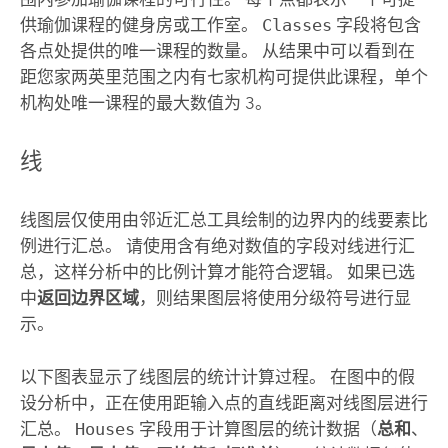
供瑜伽课程的健身房或工作室。
Classes
字段将包含
各点处提供的唯一课程的数量。 从结果中可以看到在
距您家两英里范围之内有七家机构可提供此课程，单个
机构处唯一课程的最大数值为 3。
线
线图层仅使用由邻近汇总工具绘制的边界内的线要素比
例进行汇总。 请使用含有绝对数值的字段对线进行汇
总，这样分析中的比例计算才能符合逻辑。 如果已选
中
返回边界区域
，则结果图层将使用分级符号进行显
示。
以下图表显示了线图层的统计计算过程。 在图中的假
设分析中，正在使用距输入点的直线距离对线图层进行
汇总。
Houses
字段用于计算图层的统计数据（
总和
、