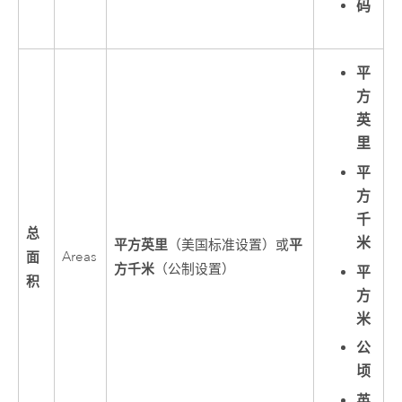
码
平
方
英
里
平
方
千
总
米
平方英里
平
（美国标准设置）或
面
Areas
方千米
（公制设置）
平
积
方
米
公
顷
英