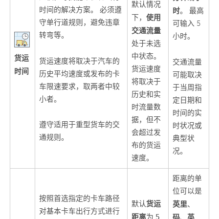
默认情况
时间的解决方案。 必须遵
时
。 最高
使用
下，
守单行道规则，避免违章
可输入 5
交通流量
转弯等。
小时。
处于未选
中状态。
货运
货运速度将取决于汽车的
交通流量
货运速度
时间
历史平均速度或发布的卡
可能取决
将取决于
车限速要求，取两者中较
于当周指
历史和实
小者。
定日期和
时流量数
时间的实
据，但不
遵守适用于重型货车的交
时状况或
会超过发
通规则。
典型状
布的货运
况。
速度。
距离的单
位可以是
按照首选指定的卡车路径
货运
默认
英里
、
对基本卡车出行方式进行
距离
为
5
码
英
、