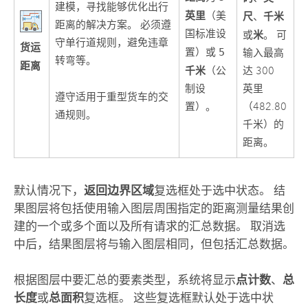
建模，寻找能够优化出行
英里
（美
尺
千米
、
距离的解决方案。 必须遵
国标准设
米
或
。 可
守单行道规则，避免违章
货运
置）或
5
输入最高
转弯等。
距离
千米
（公
达 300
制设
英里
遵守适用于重型货车的交
置）。
（482.80
通规则。
千米）的
距离。
默认情况下，
返回边界区域
复选框处于选中状态。 结
果图层将包括使用输入图层周围指定的距离测量结果创
建的一个或多个面以及所有请求的汇总数据。 取消选
中后，结果图层将与输入图层相同，但包括汇总数据。
根据图层中要汇总的要素类型，系统将显示
点计数
、
总
长度
或
总面积
复选框。 这些复选框默认处于选中状