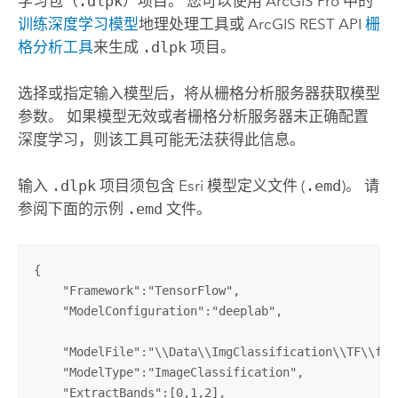
学习包（
.dlpk
）项目。 您可以使用
ArcGIS Pro
中的
训练深度学习模型
地理处理工具或
ArcGIS REST API
栅
格分析工具
来生成
.dlpk
项目。
选择或指定输入模型后，将从栅格分析服务器获取模型
参数。 如果模型无效或者栅格分析服务器未正确配置
深度学习，则该工具可能无法获得此信息。
输入
.dlpk
项目须包含 Esri 模型定义文件 (
.emd
)。 请
参阅下面的示例
.emd
文件。
{

    "Framework":"TensorFlow",

    "ModelConfiguration":"deeplab",

    "ModelFile":"\\Data\\ImgClassification\\TF\\froz
    "ModelType":"ImageClassification",

    "ExtractBands":[0,1,2],
