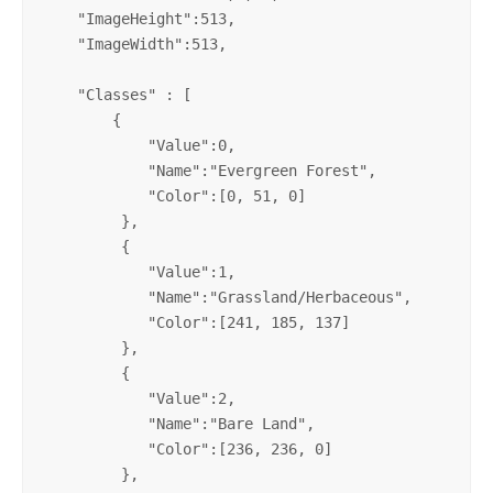
    "ImageHeight":513,

    "ImageWidth":513,

    "Classes" : [

        {

            "Value":0,

            "Name":"Evergreen Forest",

            "Color":[0, 51, 0]

         },

         {

            "Value":1,

            "Name":"Grassland/Herbaceous",

            "Color":[241, 185, 137]

         },

         {

            "Value":2,

            "Name":"Bare Land",

            "Color":[236, 236, 0]

         },
