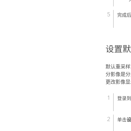
完成
设置
默认重采样
分影像是分
更改影像显
登录
单击