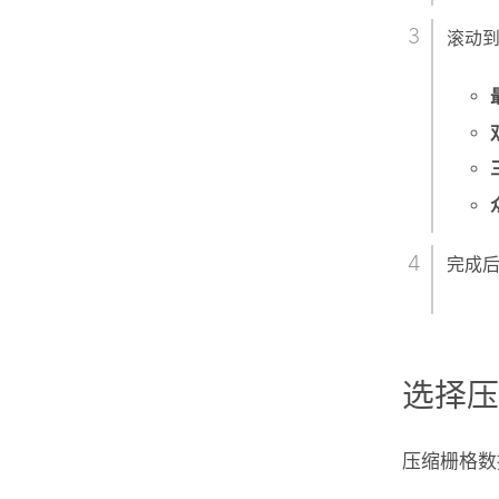
滚动
完成
选择
压缩栅格数