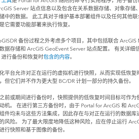
R 工具
是
Portal for ArcGIS
随附的命令行实用程序，用于备份
rcGIS Server
站点信息以及包含在关系数据存储、对象存储
储中的数据。 此工具对于维护基本部署组件以及任何其他联
是它需要功能部署来执行恢复。
ebGISDR 备份过程之外考虑多个项目，其中包括联合
ArcGIS 
大数据存储和
ArcGIS GeoEvent Server
站点配置。 有关详细
DR 进行备份和恢复时
包含的内容
。
化平台允许对正在运行的虚拟机进行快照，从而实现低恢复时
，但它们并不作为更大型 BC/DR 计划一部分的持久备份。
之前或期间进行备份时，快照提供的低恢复时间目标可作为
动机。 在进行第三方备份时，由于
Portal for ArcGIS
和
ArcG
组件均未与这些方法集成，因此存在与对正在运行的数据库
的风险。 为了最大限度地降低这种风险，应在停止运行
ArcG
进行快照和基于图像的备份。