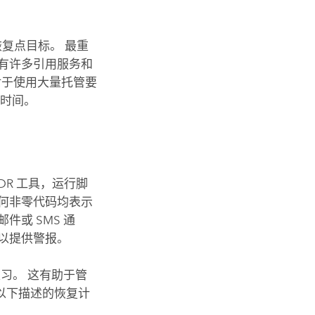
恢复点目标。 最重
有许多引用服务和
对于使用大量托管要
隔时间。
DR 工具，运行脚
何非零代码均表示
或 SMS 通
以提供警报。
练习。 这有助于管
以下描述的恢复计