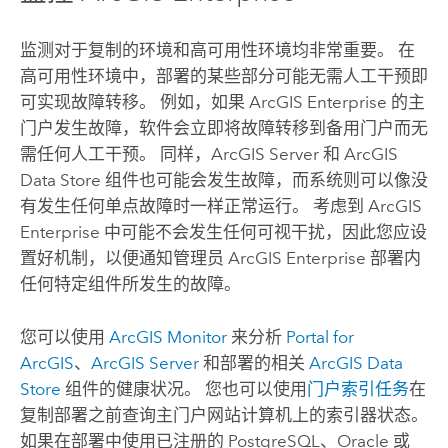
监测对于复制的环境和高可用性环境均非常重要。 在
高可用性环境中，部署的某些部分可能无需人工干预即
可实现故障转移。 例如，如果
ArcGIS Enterprise
的主
门户发生故障，软件会立即将故障转移到备用门户而无
需任何人工干预。 同样，
ArcGIS Server
和
ArcGIS
Data Store
组件也可能会发生故障，而系统则可以像没
有发生任何单点故障时一样正常运行。 考虑到
ArcGIS
Enterprise
中可能不会发生任何可视干扰，因此您应设
置好机制，以便通知管理员
ArcGIS Enterprise
部署内
任何特定组件所发生的故障。
您可以使用
ArcGIS Monitor
来分析
Portal for
ArcGIS
、
ArcGIS Server
和部署的相关
ArcGIS Data
Store
组件的健康状况。 您也可以使用
门户索引任务
在
复制部署之前查询主门户网站计算机上的索引器状态。
如果在部署中使用已注册的
PostgreSQL
、
Oracle
或