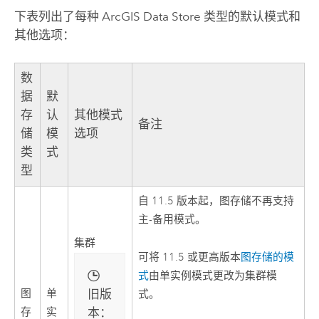
下表列出了每种
ArcGIS Data Store
类型的默认模式和
其他选项：
数
据
默
存
认
其他模式
备注
储
模
选项
类
式
型
自 11.5 版本起，图存储不再支持
主-备用模式。
集群
可将 11.5 或更高版本
图存储的模
式
由单实例模式更改为集群模
旧版
图
单
式。
本：
存
实