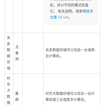
机，并以不同的模式恢复
它。 有关说明，请参阅
技术
文章 34164
。
关
系
主-
数
关系数据存储可以包括一台或两
备
据
台计算机。
用
存
储
时
空
大
集
时空大数据存储可以包含一台计
数
群
算机或三台或更多计算机。
据