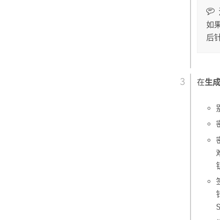
如
后
在
生