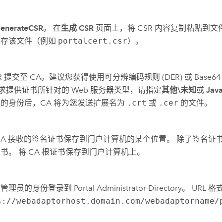
enerateCSR
。 在
生成 CSR
页面上，将 CSR 内容复制粘贴到文
保存该文件（例如
portalcert.csr
）。
SR 提交至 CA。建议您获得使用可分辨编码规则 (DER) 或 Base
要求提供证书所针对的 Web 服务器类型，请指定
其他\未知
或
Ja
的身份后，CA 将为您发送扩展名为
.crt
或
.cer
的文件。
CA 接收的签名证书保存到门户计算机的某个位置。 除了签名证书
书。 将 CA 根证书保存到门户计算机上。
理员的身份登录到 Portal Administrator Directory。 URL 
s://webadaptorhost.domain.com/webadaptorname/