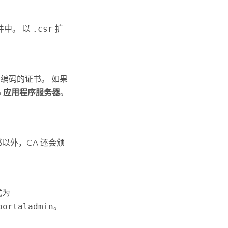
件中。 以
.csr
扩
64 编码的证书。 如果
va 应用程序服务器
。
以外，CA 还会颁
格式为
portaladmin
。