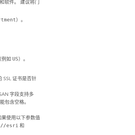
器和软件。 建议将门
rtment
）。
（例如
US
）。
 SSL 证书是否针
AN 字段支持多
不能包含空格。
，如果使用以下参数值
://esri
和