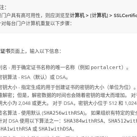
注：
果门户具有高可用性，则应浏览至
计算机
>
[计算机]
>
SSLCertifi
针对每台门户计算机重复以下步骤：
成证书
页面上，输入以下信息：
别名 - 用于确定证书名称的唯一名称（例如
portalcert
）。
密钥算法 - RSA（默认）或 DSA。
密钥大小 - 指定生成的用于创建证书的密钥的大小（单位为位）
难解密；但是，解密数据的时间也会随着密钥的增大而增加。 对于
钥大小为 2,048 或更大。 对于 DSA，密钥大小位于 512 和 1,02
签名算法 - 使用默认 (
SHA256withRSA
)。 如果组织有特定的
针对 DSA 使用以下算法之一：
SHA384withRSA
、
SHA512wit
SHA1withRSA
或
SHA1withDSA
。