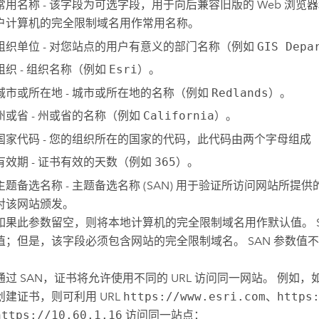
常用名称 - 该字段为可选字段，用于向后兼容旧版的 Web 浏览
户计算机的完全限制域名用作常用名称。
组织单位 - 对您站点的用户有意义的部门名称（例如
GIS Depa
组织 - 组织名称（例如
Esri
）。
城市或所在地 - 城市或所在地的名称（例如
Redlands
）。
州或省 - 州或省的名称（例如
California
）。
国家代码 - 您的组织所在的国家的代码，此代码由两个字母组成
有效期 - 证书有效的天数（例如
365
）。
主题备选名称 - 主题备选名称 (SAN) 用于验证所访问网站所提供的
对该网站颁发。
如果此参数留空，则将本地计算机的完全限制域名用作默认值。 S
值；但是，该字段必须包含网站的完全限制域名。 SAN 参数值
通过 SAN，证书将允许使用不同的 URL 访问同一网站。 例如
创建证书，则可利用 URL
https://www.esri.com
、
https
https://10.60.1.16
访问同一站点：