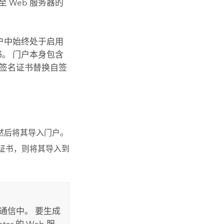
 Web 服务器的
门户中始终处于启用
书。 门户本身包含
 签名证书替换自签
名，然后将其导入门户。
名证书，则将其导入到
S 通信中。 要生成
or 的 Web 服