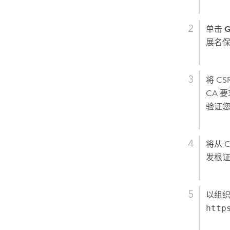
单击
G
展名
将 C
CA 
验证您
将从 
发根证
以组织管
http