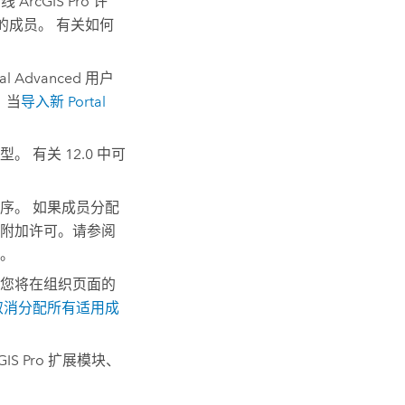
离线
ArcGIS Pro
许
的成员。 有关如何
nal Advanced 用户
 当
导入新
Portal
型。 有关
12.0
中可
序。 如果成员分配
附加许可。请参阅
。
您将在组织页面的
取消分配所有适用成
GIS Pro
扩展模块、