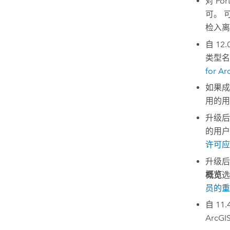
对
Por
可。 
检入离
自
12.
类型
for Ar
如果成
用的用
升级后
的用户
许可应
升级后
概览
选
员的重
自 11
ArcGI