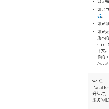
您无
如果
器
。
如果
如果无
版本
(IIS)
，
下文。
称的
1
Adap
注：
Portal fo
升级时
服务的账