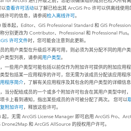
tal for ArcGIS
进行升级之前，您必须确保组织成员已检入所有
可以
查看许可活动
以了解已检出其
ArcGIS Pro
许可以供离线使用
线许可的信息，请参阅
检入离线许可
。
0
版本起，Editor、GIS Professional Standard 和 GIS Professio
名称分别更改为
Contributor
、
Professional
和
Professional Plus
。
cGIS
许可文件
时，您可能会注意到此更新。
员的用户类型在升级后不再可用，则必须为其分配不同的用户类
户类型列表，请参阅
用户类型
。
，一些用户类型可能包括以前仅作为附加许可提供的附加应用程
类型包括某一应用程序的许可，您无需为该成员分配该应用程序
用程序简介
，了解有关应用程序及其包含的用户类型的详细信息
，当分配给成员的一个或多个附加许可包含在其用户类型中时，
项卡上看到通知，指出某些成员的许可被分配了两次。 您可以
复附加许可
，释放这些许可。
.4 起，无需
ArcGIS License Manager
即可启用
ArcGIS Pro
、
Arc
S Drone2Map
和
ArcGIS AllSource
的授权用户许可。