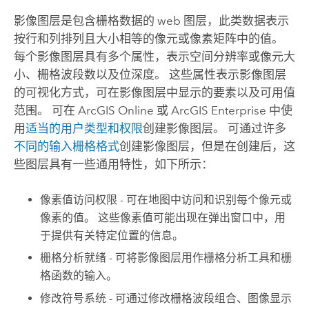
影像图层是包含栅格数据的 web 图层，此类数据表示
按行和列排列且大小相等的像元或像素矩阵中的值。
每个影像图层具有多个属性，表示空间分辨率或像元大
小、栅格波段数以及位深度。 这些属性表示影像图层
的可视化方式，可在影像图层中显示的要素以及可用值
范围。 可在
ArcGIS Online
或
ArcGIS Enterprise
中使
用
适当的用户类型和权限
创建影像图层。 可通过许多
不同的输入栅格格式
创建影像图层，但是在创建后，这
些图层具有一些通用特性，如下所示：
像素值访问权限
- 可在地图中访问和识别每个像元或
像素的值。 这些像素值可能出现在弹出窗口中，用
于提供有关特定位置的信息。
栅格分析就绪
- 可将影像图层用作栅格分析工具和栅
格函数的输入。
修改符号系统
- 可通过修改栅格波段组合、图像显示