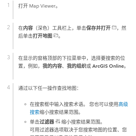
打开
Map Viewer
。
在
内容
（深色）工具栏上，单击
保存并打开
，然
后单击
打开地图
。
在显示的窗格顶部的下拉菜单中，选择要搜索的位
置，例如，
我的内容
、
我的组织
或
ArcGIS Online
。
通过以下任一操作查找地图：
在搜索框中输入搜索术语。 您也可以使用
高级
搜索
缩小搜索结果范围。
单击
过滤器
缩小搜索结果范围。
可用过滤器选项取决于您搜索地图的位置、您