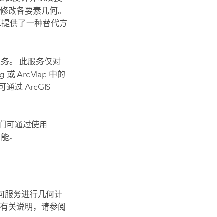
创建和修改各要素几何。
计算提供了一种替代方
何服务。 此服务仅对
og
或
ArcMap
中的
并可通过
ArcGIS
们可通过使用
功能。
何服务进行几何计
 有关说明，请参阅