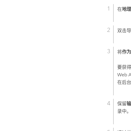
在
地
双击
导
将
作为
要获得
Web 
在后台
保留
录中