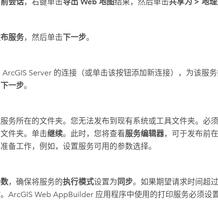
当前会话
，右键单击
导出 Web 地图
结果，然后单击
共享为
>
地理
发布服务
，然后单击
下一步
。
 ArcGIS Server 的连接（或单击该按钮添加新连接），为该
击
下一步
。
此服务所在的文件夹。您无法发布到现有系统或工具文件夹。必
根文件夹。单击
继续
。此时，您将查看
服务编辑器
，可于发布前
多准备工作，例如，设置服务可用的参数选择。
参数
，确保将服务的
执行模式
设置为
同步
。如果期望请求时间超
步
。
ArcGIS Web AppBuilder
应用程序中使用的打印服务必须设