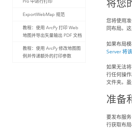
将您
Pro 中进行打印
ExportWebMap 规范
您将使用
教程：使用 ArcPy 打印 Web
同布局。这
地图并导出矢量输出 PDF 文档
如果布局模
教程：使用 ArcPy 修改地图图
Server
将该
例并传递额外的打印参数
如果无法将
行任何操作
文件夹。虽
准备
要发布服务
行
获取布局