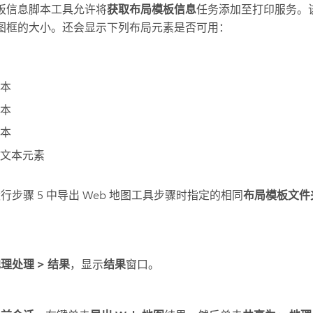
板信息
脚本工具允许将
获取布局模板信息
任务添加至打印服务。
图框的大小。还会显示下列布局元素是否可用：
本
本
本
文本元素
行步骤 5 中
导出 Web 地图
工具步骤时指定的相同
布局模板文件
。
地理处理
>
结果
，显示
结果
窗口。