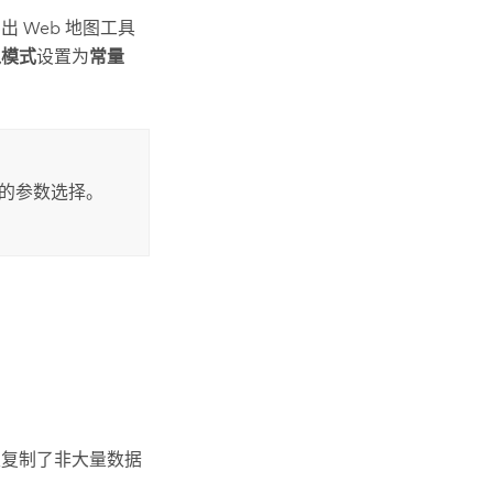
出 Web 地图
工具
入模式
设置为
常量
的参数选择。
仅复制了非大量数据