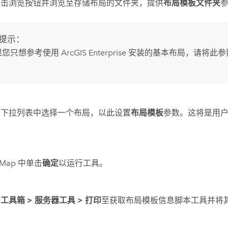
单击浏览按钮并浏览至存储布局的文件夹，提供
布局模板文件夹
提示：
果您只想参考使用
ArcGIS Enterprise
安装的基本布局，请将此参
从下拉列表中选择一个布局，以此设置
布局模板
参数。这将是用
。
cMap
中单击
确定
以运行工具。
至
工具箱
>
服务器工具
>
打印
至
获取布局模板信息
脚本工具并将