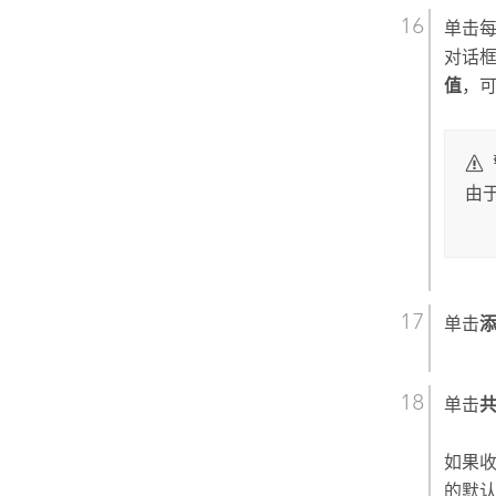
单击
对话
值
，
由
单击
单击
如果
的默