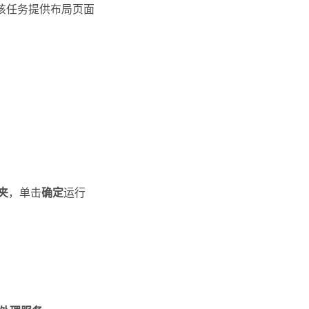
该任务提供布局页面
夹
，单击
确定
运行