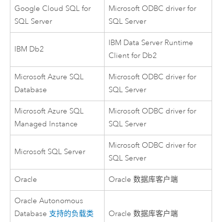
Google Cloud SQL for
Microsoft
ODBC driver for
SQL Server
SQL Server
IBM Data Server Runtime
IBM Db2
Client for
Db2
Microsoft Azure SQL
Microsoft
ODBC driver for
Database
SQL Server
Microsoft Azure SQL
Microsoft
ODBC driver for
Managed Instance
SQL Server
Microsoft
ODBC driver for
Microsoft SQL Server
SQL Server
Oracle
Oracle
数据库客户端
Oracle Autonomous
Database
支持的负载类
Oracle
数据库客户端