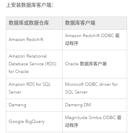
上安装数据库客户端：
数据库或数据仓库
数据库客户端
Amazon Redshift
ODBC 驱
Amazon Redshift
动程序
Amazon Relational
Database Service (RDS)
Oracle
数据库客户端
for Oracle
Amazon RDS for SQL
Microsoft
ODBC driver for
Server
SQL Server
Dameng
Dameng
DM
Magnitude Simba
ODBC 驱
Google BigQuery
动程序