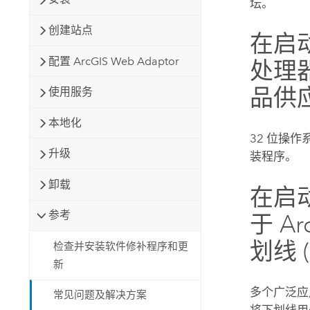
坛。
创建站点
在启
配置 ArcGIS Web Adaptor
处理
品供
使用服务
本地化
32 位操
升级
装程序。
卸载
在启
参考
于 A
划线 
检查并安装软件修补程序和更
新
多个广泛应用
常见问题及解决方案
将下划线用