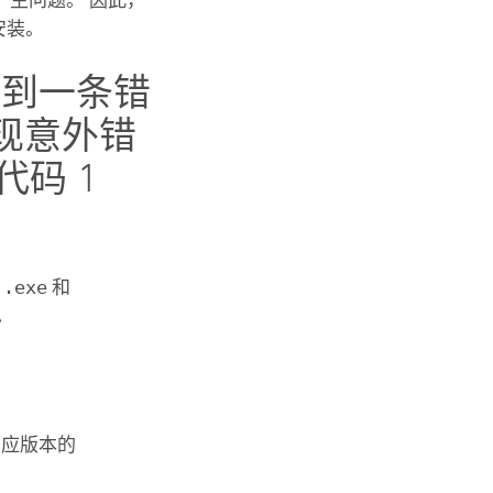
安装。
到一条错
现意外错
代码 1
为
.exe
和
。
。
到相应版本的