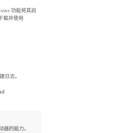
dows 功能将其启
行下载并使用
创建日志。
ad
标驱动器的能力。