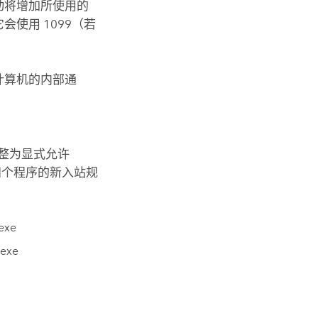
动将增加所使用的
会使用 1099（若
计算机的内部通
整为显式允许
下四个程序的新入站规
exe
.exe