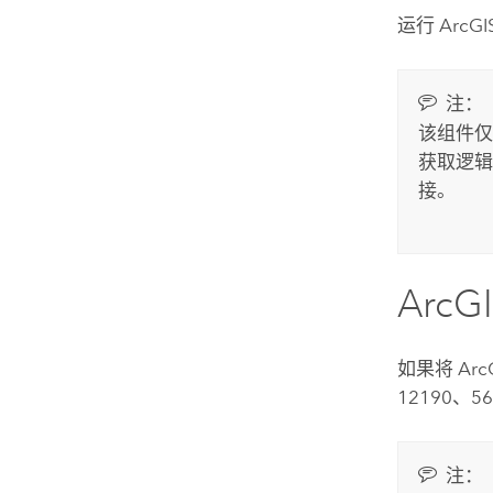
运行
ArcGI
注：
该组件
获取逻
接。
ArcGI
如果将
Arc
12190、5
注：