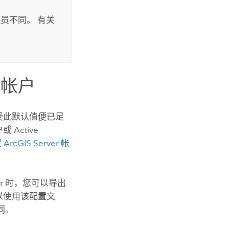
员不同。 有关
帐户
接受此默认值便已足
Active
置
ArcGIS Server
帐
r
时，您可以导出
以使用该配置文
同。