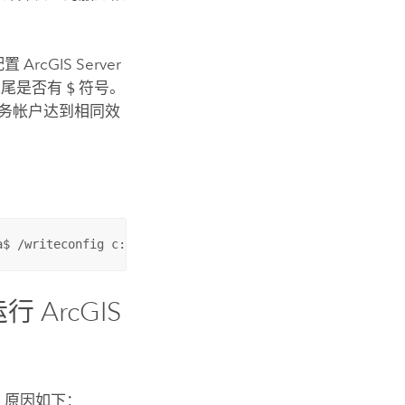
配置
ArcGIS Server
末尾是否有
$
符号。
务帐户达到相同效
a$ /writeconfig c:\temp\domainaccountconfig.xml
来运行
ArcGIS
，原因如下：