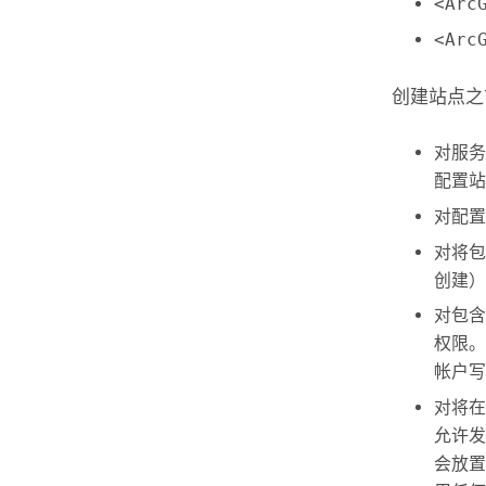
<Arc
<Arc
创建站点
对服务
配置站
对配置
对将
创建）
对包含
权限。
帐户写
对将在
允许发
会放