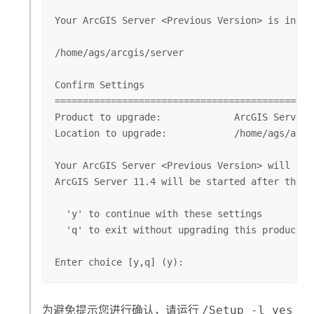
Your ArcGIS Server <Previous Version> is instal
/home/ags/arcgis/server

Confirm Settings

==============================================
Product to upgrade:             ArcGIS Server 
Location to upgrade:            /home/ags/arcgi
Your ArcGIS Server <Previous Version> will be 
ArcGIS Server 11.4 will be started after the up
  'y' to continue with these settings

  'q' to exit without upgrading this product

Enter choice [y,q] (y):
为避免提示您进行确认，请运行
/Setup -l yes