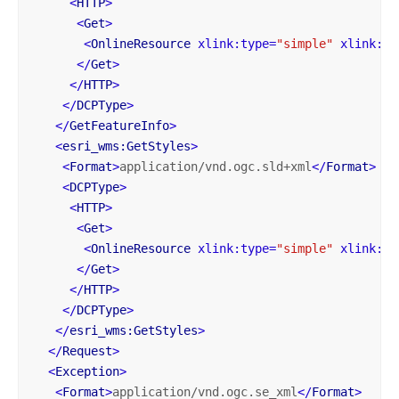
<
HTTP
>
<
Get
>
<
OnlineResource
xlink:type
=
"simple"
xlink:hr
</
Get
>
</
HTTP
>
</
DCPType
>
</
GetFeatureInfo
>
<
esri_wms:GetStyles
>
<
Format
>
application/vnd.ogc.sld+xml
</
Format
>
<
DCPType
>
<
HTTP
>
<
Get
>
<
OnlineResource
xlink:type
=
"simple"
xlink:hr
</
Get
>
</
HTTP
>
</
DCPType
>
</
esri_wms:GetStyles
>
</
Request
>
<
Exception
>
<
Format
>
application/vnd.ogc.se_xml
</
Format
>