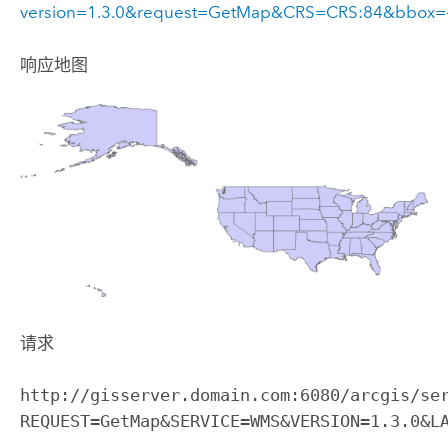
version=1.3.0&request=GetMap&CRS=CRS:84&bbox=-1
响应地图
请求
http://gisserver.domain.com:6080/arcgis/se
REQUEST=GetMap&SERVICE=WMS&VERSION=1.3.0&L