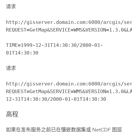
请求
http://gisserver.domain.com:6080/arcgis/se
REQUEST=GetMap&SERVICE=WMS&VERSION=1.3.0&L
TIME=1999-12-31T14:30:30/2000-01-
01T14:30:30
请求
http://gisserver.domain.com:6080/arcgis/se
REQUEST=GetMap&SERVICE=WMS&VERSION=1.3.0&L
12-31T14:30:30/2000-01-01T14:30:30
高程
如果在发布服务之前已在镶嵌数据集或 NetCDF 图层