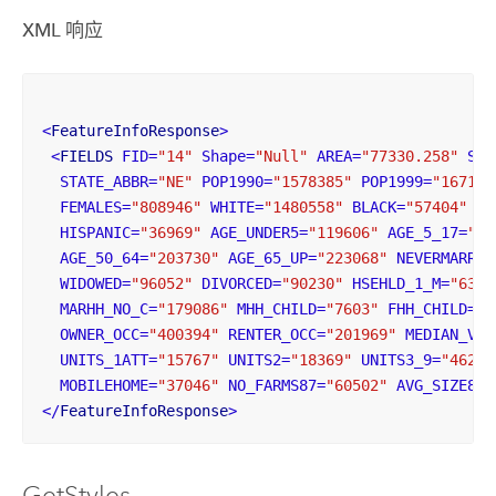
XML 响应
<
FeatureInfoResponse
>
<
FIELDS
FID
=
"14"
Shape
=
"Null"
AREA
=
"77330.258"
STA
STATE_ABBR
=
"NE"
POP1990
=
"1578385"
POP1999
=
"167125
FEMALES
=
"808946"
WHITE
=
"1480558"
BLACK
=
"57404"
AM
HISPANIC
=
"36969"
AGE_UNDER5
=
"119606"
AGE_5_17
=
"30
AGE_50_64
=
"203730"
AGE_65_UP
=
"223068"
NEVERMARRY
=
WIDOWED
=
"96052"
DIVORCED
=
"90230"
HSEHLD_1_M
=
"6368
MARHH_NO_C
=
"179086"
MHH_CHILD
=
"7603"
FHH_CHILD
=
"3
OWNER_OCC
=
"400394"
RENTER_OCC
=
"201969"
MEDIAN_VAL
UNITS_1ATT
=
"15767"
UNITS2
=
"18369"
UNITS3_9
=
"46246
MOBILEHOME
=
"37046"
NO_FARMS87
=
"60502"
AVG_SIZE87
=
</
FeatureInfoResponse
>
GetStyles