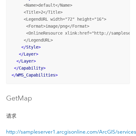
     <
Name
>
default
</
Name
>

     <
Title
>2</
Title
>

     <
LegendURL
width
="72" 
height
="16">

      <
Format
>
image
/
png
</
Format
>

      <
OnlineResource
xlink
:href="
http
://
sampleserv
     </
LegendURL
>

</
Style
>
</
Layer
>
</
Layer
>
</
Capability
>
</
WMS_Capabilities
>
GetMap
请求
http://sampleserver1.arcgisonline.com/ArcGIS/servic