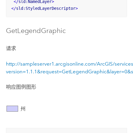
</
sld:NamedLayer
>
</
sld:StyledLayerDescriptor
>
GetLegendGraphic
请求
http://sampleserver1.arcgisonline.com/ArcGIS/servic
version=1.1.1&request=GetLegendGraphic&layer=0&
响应图例图形