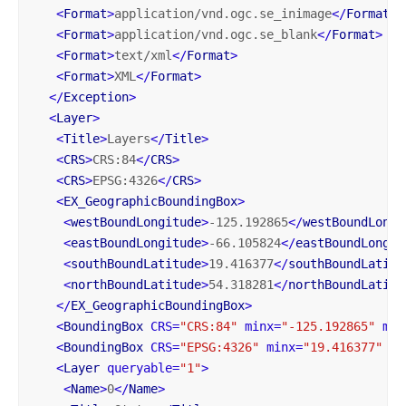
<
Format
>
application/vnd.ogc.se_inimage
</
Format
>
<
Format
>
application/vnd.ogc.se_blank
</
Format
>
<
Format
>
text/xml
</
Format
>
<
Format
>
XML
</
Format
>
</
Exception
>
<
Layer
>
<
Title
>
Layers
</
Title
>
<
CRS
>
CRS:84
</
CRS
>
<
CRS
>
EPSG:4326
</
CRS
>
<
EX_GeographicBoundingBox
>
<
westBoundLongitude
>
-125.192865
</
westBoundLongi
<
eastBoundLongitude
>
-66.105824
</
eastBoundLongit
<
southBoundLatitude
>
19.416377
</
southBoundLatitu
<
northBoundLatitude
>
54.318281
</
northBoundLatitu
</
EX_GeographicBoundingBox
>
<
BoundingBox
CRS
=
"CRS:84"
minx
=
"-125.192865"
min
<
BoundingBox
CRS
=
"EPSG:4326"
minx
=
"19.416377"
mi
<
Layer
queryable
=
"1"
>
<
Name
>
0
</
Name
>