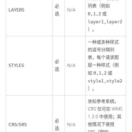
列表（例如
必
LAYERS
N/A
选
0,1,2
或
layer1,layer2
）。
一种或多种样式
的逗号分隔列
表，每个请求图
必
层一种样式（例
STYLES
N/A
选
如
0,1,2
或
style1,style2
）。
坐标参考系统。
CRS 仅可在 WMS
1.3.0 中使用；其
必
他情况下使用
CRS/SRS
N/A
选