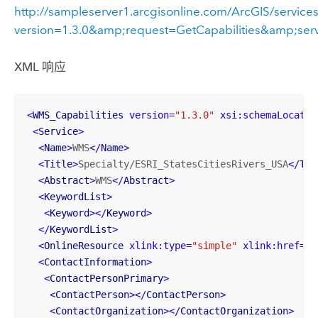
http://sampleserver1.arcgisonline.com/ArcGIS/servic
version=1.3.0&amp;request=GetCapabilities&amp;se
XML 响应
<
WMS_Capabilities
version
=
"1.3.0"
xsi:schemaLocatio
<
Service
>
<
Name
>
WMS
</
Name
>
<
Title
>
Specialty/ESRI_StatesCitiesRivers_USA
</
Tit
<
Abstract
>
WMS
</
Abstract
>
<
KeywordList
>
<
Keyword
>
</
Keyword
>
</
KeywordList
>
<
OnlineResource
xlink:type
=
"simple"
xlink:href
=
"h
<
ContactInformation
>
<
ContactPersonPrimary
>
<
ContactPerson
>
</
ContactPerson
>
<
ContactOrganization
>
</
ContactOrganization
>