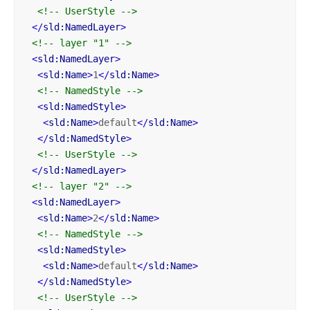
<!-- UserStyle -->
</
sld:NamedLayer
>
<!-- layer "1" -->
<
sld:NamedLayer
>
<
sld:Name
>
1
</
sld:Name
>
<!-- NamedStyle -->
<
sld:NamedStyle
>
<
sld:Name
>
default
</
sld:Name
>
</
sld:NamedStyle
>
<!-- UserStyle -->
</
sld:NamedLayer
>
<!-- layer "2" -->
<
sld:NamedLayer
>
<
sld:Name
>
2
</
sld:Name
>
<!-- NamedStyle -->
<
sld:NamedStyle
>
<
sld:Name
>
default
</
sld:Name
>
</
sld:NamedStyle
>
<!-- UserStyle -->