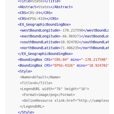
<
Title
>
States
</
Title
>
<
Abstract
>
States
</
Abstract
>
<
CRS
>
CRS:84
</
CRS
>
<
CRS
>
EPSG:4326
</
CRS
>
<
EX_GeographicBoundingBox
>
<
westBoundLongitude
>
-178.217598
</
westBoundLong
<
eastBoundLongitude
>
-66.969271
</
eastBoundLongi
<
southBoundLatitude
>
18.924782
</
southBoundLatit
<
northBoundLatitude
>
71.406235
</
northBoundLatit
</
EX_GeographicBoundingBox
>
<
BoundingBox
CRS
=
"CRS:84"
minx
=
"-178.217598"
mi
<
BoundingBox
CRS
=
"EPSG:4326"
minx
=
"18.924782"
m
<
Style
>
     <
Name
>
default
</
Name
>

     <
Title
>0</
Title
>

     <
LegendURL
width
="76" 
height
="16">

      <
Format
>
image
/
png
</
Format
>

      <
OnlineResource
xlink
:href="
http
://
sampleserv
     </
LegendURL
>

</
Style
>