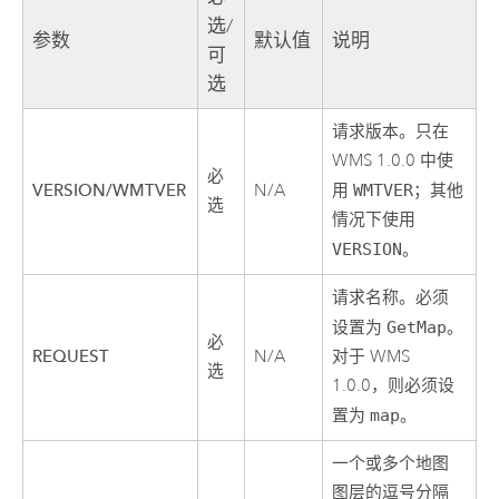
选/
参数
默认值
说明
可
选
请求版本。只在
WMS 1.0.0 中使
必
VERSION/WMTVER
N/A
用
WMTVER
；其他
选
情况下使用
VERSION
。
请求名称。必须
设置为
GetMap
。
必
REQUEST
N/A
对于 WMS
选
1.0.0，则必须设
置为
map
。
一个或多个地图
图层的逗号分隔