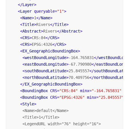
</
Layer
>
<
Layer
queryable
=
"1"
>
<
Name
>
1
</
Name
>
<
Title
>
Rivers
</
Title
>
<
Abstract
>
Rivers
</
Abstract
>
<
CRS
>
CRS:84
</
CRS
>
<
CRS
>
EPSG:4326
</
CRS
>
<
EX_GeographicBoundingBox
>
<
westBoundLongitude
>
-164.765831
</
westBoundLong
<
eastBoundLongitude
>
-67.790980
</
eastBoundLongi
<
southBoundLatitude
>
25.845557
</
southBoundLatit
<
northBoundLatitude
>
70.409756
</
northBoundLatit
</
EX_GeographicBoundingBox
>
<
BoundingBox
CRS
=
"CRS:84"
minx
=
"-164.765831"
mi
<
BoundingBox
CRS
=
"EPSG:4326"
minx
=
"25.845557"
m
<
Style
>
     <
Name
>
default
</
Name
>

     <
Title
>1</
Title
>

     <
LegendURL
width
="76" 
height
="16">
