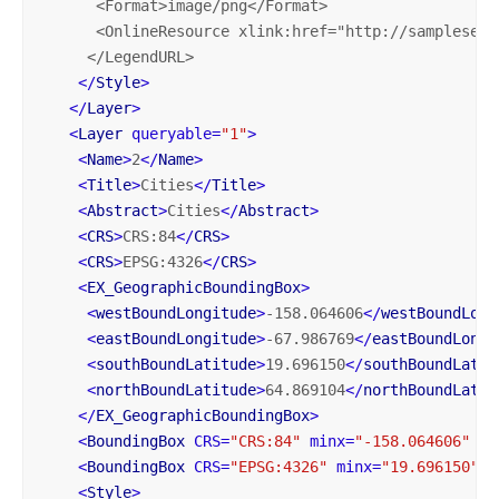
      <
Format
>
image
/
png
</
Format
>

      <
OnlineResource
xlink
:href="
http
://
sampleserv
     </
LegendURL
>

</
Style
>
</
Layer
>
<
Layer
queryable
=
"1"
>
<
Name
>
2
</
Name
>
<
Title
>
Cities
</
Title
>
<
Abstract
>
Cities
</
Abstract
>
<
CRS
>
CRS:84
</
CRS
>
<
CRS
>
EPSG:4326
</
CRS
>
<
EX_GeographicBoundingBox
>
<
westBoundLongitude
>
-158.064606
</
westBoundLong
<
eastBoundLongitude
>
-67.986769
</
eastBoundLongi
<
southBoundLatitude
>
19.696150
</
southBoundLatit
<
northBoundLatitude
>
64.869104
</
northBoundLatit
</
EX_GeographicBoundingBox
>
<
BoundingBox
CRS
=
"CRS:84"
minx
=
"-158.064606"
mi
<
BoundingBox
CRS
=
"EPSG:4326"
minx
=
"19.696150"
m
<
Style
>