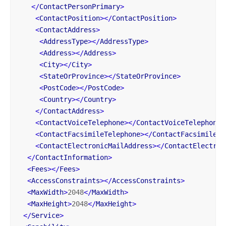
</
ContactPersonPrimary
>
<
ContactPosition
>
</
ContactPosition
>
<
ContactAddress
>
<
AddressType
>
</
AddressType
>
<
Address
>
</
Address
>
<
City
>
</
City
>
<
StateOrProvince
>
</
StateOrProvince
>
<
PostCode
>
</
PostCode
>
<
Country
>
</
Country
>
</
ContactAddress
>
<
ContactVoiceTelephone
>
</
ContactVoiceTelephone
>
<
ContactFacsimileTelephone
>
</
ContactFacsimileTe
<
ContactElectronicMailAddress
>
</
ContactElectron
</
ContactInformation
>
<
Fees
>
</
Fees
>
<
AccessConstraints
>
</
AccessConstraints
>
<
MaxWidth
>
2048
</
MaxWidth
>
<
MaxHeight
>
2048
</
MaxHeight
>
</
Service
>