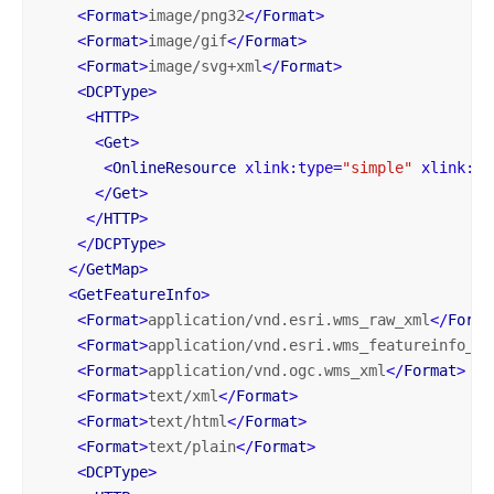
<
Format
>
image/png32
</
Format
>
<
Format
>
image/gif
</
Format
>
<
Format
>
image/svg+xml
</
Format
>
<
DCPType
>
<
HTTP
>
<
Get
>
<
OnlineResource
xlink:type
=
"simple"
xlink:hr
</
Get
>
</
HTTP
>
</
DCPType
>
</
GetMap
>
<
GetFeatureInfo
>
<
Format
>
application/vnd.esri.wms_raw_xml
</
Forma
<
Format
>
application/vnd.esri.wms_featureinfo_xm
<
Format
>
application/vnd.ogc.wms_xml
</
Format
>
<
Format
>
text/xml
</
Format
>
<
Format
>
text/html
</
Format
>
<
Format
>
text/plain
</
Format
>
<
DCPType
>