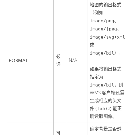
地图的输出格式
（例如
image/png
、
image/jpeg
、
image/svg+xml
或
image/bil
）。
必
N/A
FORMAT
选
如果将输出格式
指定为
image/bil
，则
WMS 客户端还需
生成相应的头文
件 (.hdr) 才能正
确读取图像。
确定背景是否透
可