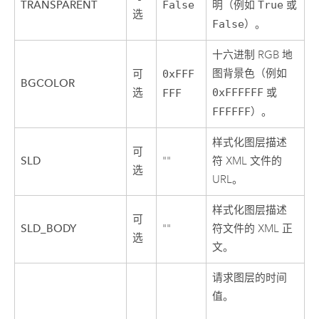
TRANSPARENT
False
明（例如
True
或
选
False
）。
十六进制 RGB 地
图背景色（例如
可
0xFFF
BGCOLOR
选
0xFFFFFF
或
FFF
FFFFFF
）。
样式化图层描述
可
SLD
""
符 XML 文件的
选
URL。
样式化图层描述
可
SLD_BODY
""
符文件的 XML 正
选
文。
请求图层的时间
值。