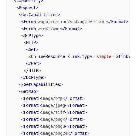
<
Capability
>
<
Request
>
<
GetCapabilities
>
<
Format
>
application/vnd.ogc.wms_xml
</
Format
>
<
Format
>
text/xml
</
Format
>
<
DCPType
>
<
HTTP
>
<
Get
>
<
OnlineResource
xlink:type
=
"simple"
xlink:hr
</
Get
>
</
HTTP
>
</
DCPType
>
</
GetCapabilities
>
<
GetMap
>
<
Format
>
image/bmp
</
Format
>
<
Format
>
image/jpeg
</
Format
>
<
Format
>
image/tiff
</
Format
>
<
Format
>
image/png
</
Format
>
<
Format
>
image/png8
</
Format
>
<
Format
>
image/png24
</
Format
>