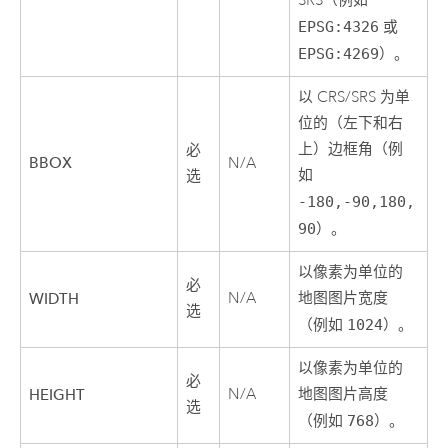
SRS（例如
EPSG:4326
或
EPSG:4269
）。
以 CRS/SRS 为单
位的（左下和右
上）边框角（例
必
BBOX
N/A
如
选
-180,-90,180,
90
）。
以像素为单位的
必
N/A
地图图片宽度
WIDTH
选
（例如
1024
）。
以像素为单位的
必
N/A
地图图片高度
HEIGHT
选
（例如
768
）。