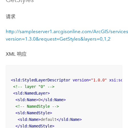
请求
http://sampleserver1.arcgisonline.com/ArcGIS/servi
version=1.3.0&request=GetStyles&layers=0,1,2
XML 响应
<
sld:StyledLayerDescriptor
version
=
"1.0.0"
xsi:sche
<!-- layer "0" -->
<
sld:NamedLayer
>
<
sld:Name
>
0
</
sld:Name
>
<!-- NamedStyle -->
<
sld:NamedStyle
>
<
sld:Name
>
default
</
sld:Name
>
</
sld:NamedStyle
>