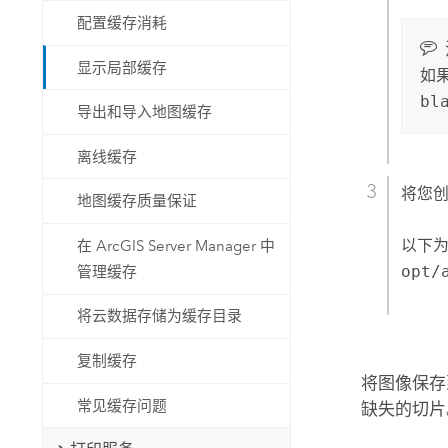
配置缓存消耗
显示局部缓存
如
bl
导出和导入地图缓存
离线缓存
将您
地图缓存质量保证
以下
在 ArcGIS Server Manager 中
opt/
管理缓存
将云数据存储为缓存目录
复制缓存
将图像保存
常见缓存问题
缺失的切片