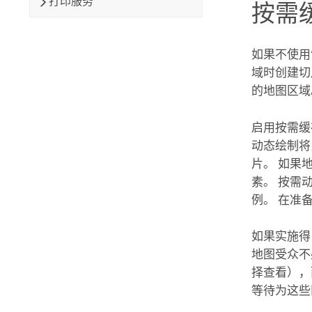
打印服务
按需
如果不使用
域时创建切
的地图区域
启用按需缓
动态绘制将
片。 如果地
素。 按需
例。 在准
如果实施得
地图受众不
择查看），
等待为这些