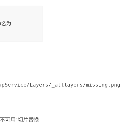
命名为
apService/Layers/_alllayers/missing.png
不可用”切片替换