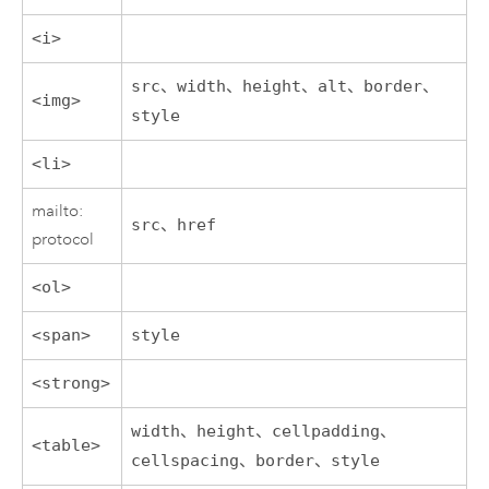
<i>
src、width、height、alt、border、
<img>
style
<li>
mailto:
src、href
protocol
<ol>
<span>
style
<strong>
width、height、cellpadding、
<table>
cellspacing、border、style