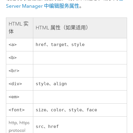
Server Manager
中编辑服务属性
。
HTML 实
HTML 属性（如果适用）
体
<a>
href、target、style
<b>
<br>
<div>
style、align
<em>
<font>
size、color、style、face
http, https
src、href
protocol