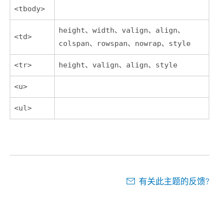
<tbody>
height、width、valign、align、
<td>
colspan、rowspan、nowrap、style
<tr>
height、valign、align、style
<u>
<ul>
有关此主题的反馈?