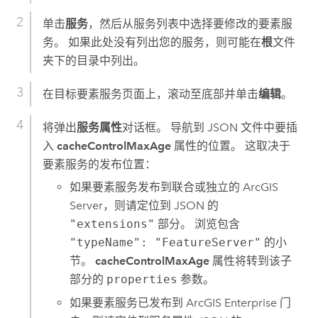
单击
服务
，然后从服务列表中选择要修改的要素服
务。 如果此处没有列出您的服务，则可能在
根
文件
夹下的目录中列出。
在目标要素服务页面上，滚动至底部并单击
编辑
。
将弹出
服务属性
对话框。 导航到 JSON 文件中要插
入
cacheControlMaxAge
属性的位置。 这取决于
要素服务的发布位置：
如果要素服务发布到联合或独立的
ArcGIS
Server
，则请定位到 JSON 的
"extensions"
部分。 浏览包含
"typeName": "FeatureServer"
的小
节。
cacheControlMaxAge
属性将转到该子
部分的
properties
参数。
如果要素服务已发布到
ArcGIS Enterprise
门