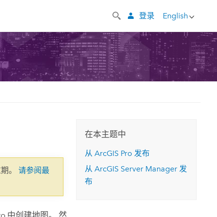
登录
English
在本主题中
从
ArcGIS Pro
发布
从
ArcGIS Server Manager
发
过期。
请参阅最
布
ro
中创建地图。 然