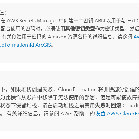
注：
您在
AWS Secrets Manager
中创建一个密钥 ARN 以用于与
Esri
板配合使用的密码时，必须使用
其他密钥类型
作为密钥类型，然
。 有关创建用于密码的
Amazon
资源名称的详细信息，请参阅
A
udFormation
和 ArcGIS
。
：
下，如果堆栈创建失败，
CloudFormation
将删除部分创建的
为此操作从账户中移除了无法使用的部署，但是可能使故障
状态下保留堆栈，请在启动堆栈之前禁用
失败时回滚
Cloud
。 有关详细信息，请参阅
AWS
帮助中的
设置
AWS CloudFo