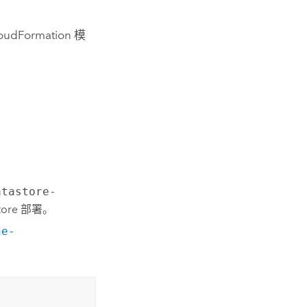
oudFormation
模
atastore-
tore
部署。
ne-