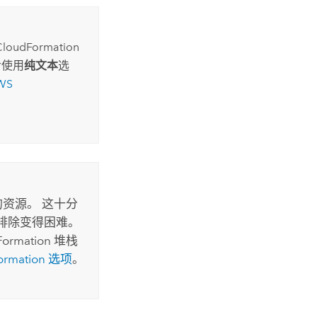
CloudFormation
后使用
纯文本
选
WS
资源。 这十分
排除变得困难。
Formation
堆栈
rmation
选项
。