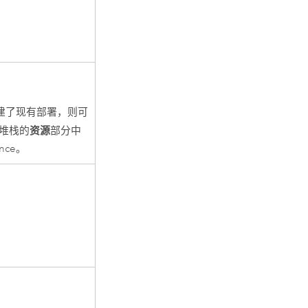
建了现有部署，则可
资源
堆栈的
部分中
ance
。