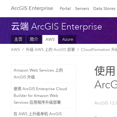
ArcGIS Enterprise
Portal
Servers
Data Stores
云端 ArcGIS Enterprise
主页
简介
AWS
Azure
AWS
升级 AWS 上的 ArcGIS 部署
CloudFormation
使用 
Amazon Web Services 上的
ArcGIS 升级
ArcG
使用 ArcGIS Enterprise Cloud
Builder for Amazon Web
Services 应用程序升级部署
ArcGIS 12.
在 AWS 上升级单机 ArcGIS