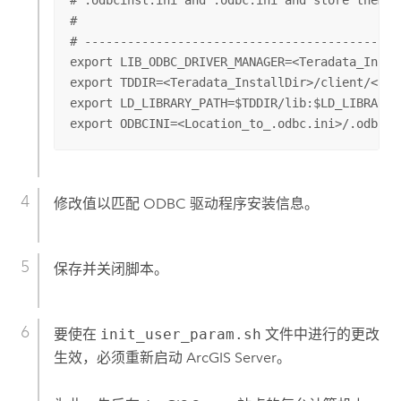
# .odbcinst.ini and .odbc.ini and store them i
#

# --------------------------------------------
export LIB_ODBC_DRIVER_MANAGER=<Teradata_Insta
export TDDIR=<Teradata_InstallDir>/client/<vers
export LD_LIBRARY_PATH=$TDDIR/lib:$LD_LIBRARY_P
export ODBCINI=<Location_to_.odbc.ini>/.odbc.i
修改值以匹配 ODBC 驱动程序安装信息。
保存并关闭脚本。
要使在
init_user_param.sh
文件中进行的更改
生效，必须重新启动
ArcGIS Server
。