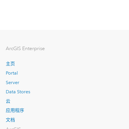
ArcGIS Enterprise
主页
Portal
Server
Data Stores
云
应用程序
文档