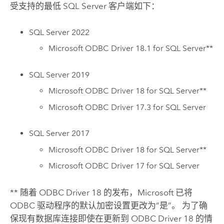
受支持的最低
SQL Server
客户端如下：
SQL Server
2022
Microsoft
ODBC Driver 18.1 for
SQL Server
**
SQL Server
2019
Microsoft
ODBC Driver 18 for
SQL Server
**
Microsoft
ODBC Driver 17.3 for
SQL Server
SQL Server
2017
Microsoft
ODBC Driver 18 for
SQL Server
**
Microsoft
ODBC Driver 17 for
SQL Server
** 随着 ODBC Driver 18 的发布，
Microsoft
已将
ODBC 驱动程序的默认加密设置更改为“是”。 为了确
保现有数据库连接即使在更新到 ODBC Driver 18 的情