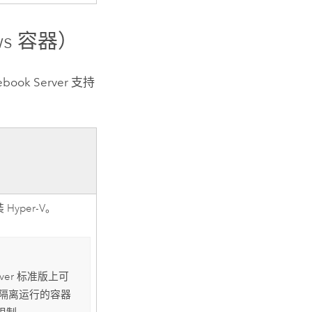
ws
容器）
ebook Server
支持
装
Hyper-V
。
ver
标准版上可
隔离运行的容器