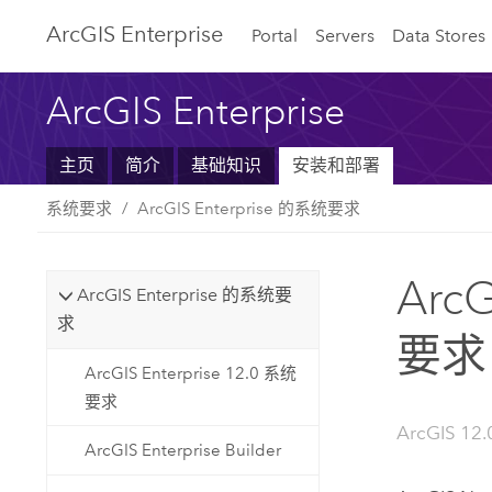
ArcGIS Enterprise
Portal
Servers
Data Stores
ArcGIS Enterprise
主页
简介
基础知识
安装和部署
系统要求
ArcGIS Enterprise 的系统要求
ArcG
ArcGIS Enterprise 的系统要
求
要求
ArcGIS Enterprise 12.0 系统
要求
ArcGIS 12.
ArcGIS Enterprise Builder