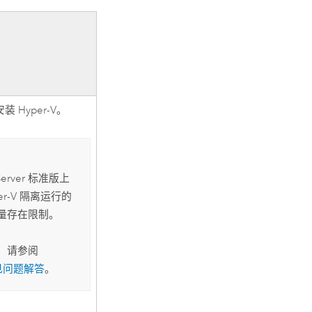
安装
Hyper-V
。
erver
标准版上
er-V
隔离运行的
量存在限制。
，请参阅
常见问题解答
。