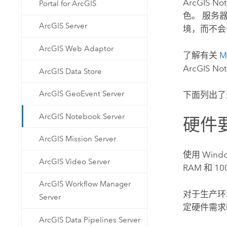
ArcGIS Not
Portal for ArcGIS
色。 服务
ArcGIS Server
境，而不会
ArcGIS Web Adaptor
了解有关
M
ArcGIS Not
ArcGIS Data Store
ArcGIS GeoEvent Server
下面列出
ArcGIS Notebook Server
硬件
ArcGIS Mission Server
使用
Wind
ArcGIS Video Server
RAM 和 1
ArcGIS Workflow Manager
对于生产环
Server
定硬件需求
ArcGIS Data Pipelines Server