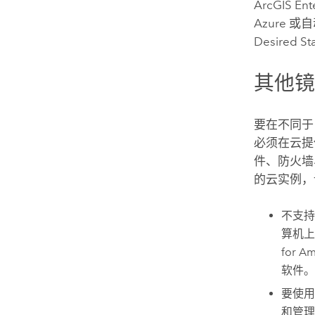
ArcGIS Ent
Azure
或自动
Desired St
其他
要在不同
必须在云提
件、防火墙
的云实例，
不支
算机
for A
软件。
要使
和管