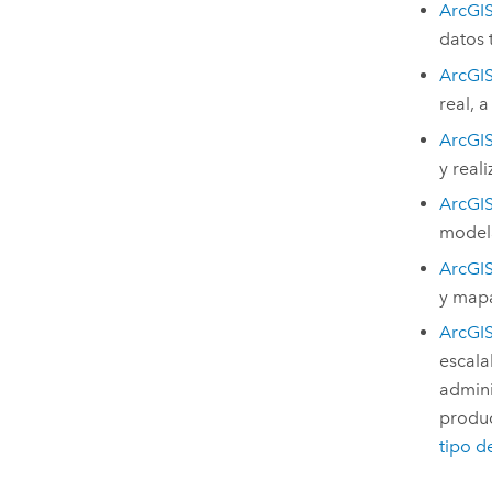
ArcGIS
datos 
ArcGIS
real, a
ArcGIS
y reali
ArcGI
modela
ArcGI
y mapa
ArcGI
escala
admini
produc
tipo d