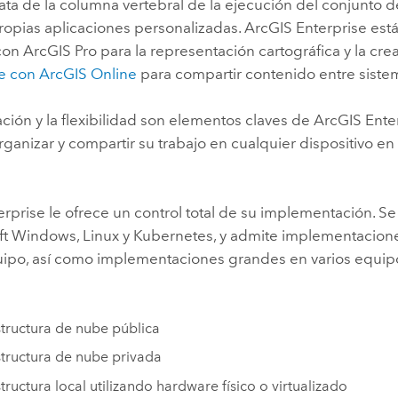
rata de la columna vertebral de la ejecución del conjunto 
ropias aplicaciones personalizadas.
ArcGIS Enterprise
est
 con
ArcGIS Pro
para la representación cartográfica y la cre
e con
ArcGIS Online
para compartir contenido entre siste
ción y la flexibilidad son elementos claves de
ArcGIS Ente
ganizar y compartir su trabajo en cualquier dispositivo 
erprise
le ofrece un control total de su implementación. S
ft Windows
,
Linux
y
Kubernetes
, y admite implementacio
uipo, así como implementaciones grandes en varios equipo
structura de nube pública
structura de nube privada
structura local utilizando hardware físico o virtualizado