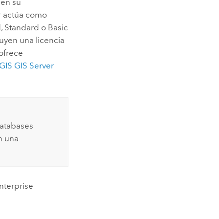
 en su
r
actúa como
, Standard o Basic
uyen una licencia
ofrece
GIS GIS Server
atabases
n una
nterprise