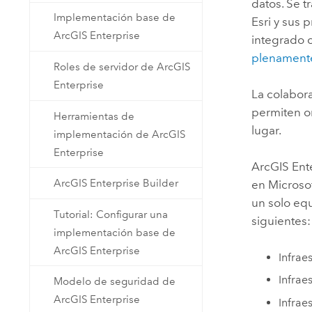
datos. Se t
Implementación base de
Esri
y sus p
ArcGIS Enterprise
integrado
plenament
Roles de servidor de ArcGIS
Enterprise
La colabora
permiten or
Herramientas de
lugar.
implementación de ArcGIS
Enterprise
ArcGIS Ent
ArcGIS Enterprise Builder
en
Microso
un solo eq
Tutorial: Configurar una
siguientes:
implementación base de
ArcGIS Enterprise
Infrae
Infrae
Modelo de seguridad de
ArcGIS Enterprise
Infrae