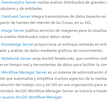
 GeoAnalytics Server
realiza análisis distribuidos de grande
tabulares y de entidades.
 GeoEvent Server
integra transmisiones de datos basados en
 partir de fuentes del Internet de las Cosas, en su SIG.
 Image Server
publica servicios de imágenes para la visualiza
za análisis distribuidos sobre datos ráster.
S Knowledge Server
proporciona un enfoque centrado en enti
do y análisis de datos mediante gráficos de conocimiento.
S Notebook Server
aloja ArcGIS Notebooks, que combina códig
s en tiempo real y herramientas de datos para facilitar la cie
S Workflow Manager Server
es un sistema de administración de
ble que automatiza y simplifica muchos aspectos de la realiza
stración del trabajo con y sin SIG en una organización para a
tividad.
ArcGIS Workflow Manager Server
se licencia a travé
e usuario
ArcGIS Workflow Manager
.