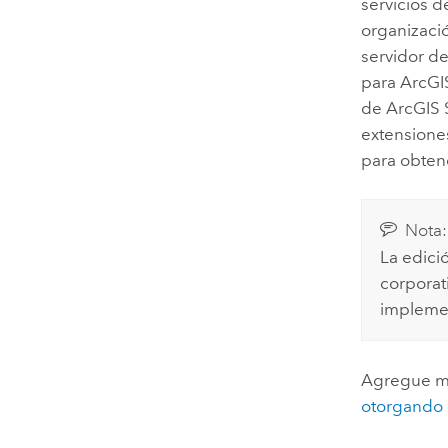
servicios 
organizació
servidor de
para
ArcGI
de
ArcGIS 
extensione
para obten
Nota:
La edici
corporat
impleme
Agregue má
otorgando l