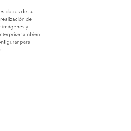
cesidades de su
 realización de
 de imágenes y
nterprise
también
onfigurar para
e.