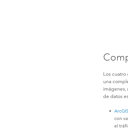
Comp
Los cuatr
una complet
imágenes, m
de datos e
ArcGIS
con va
el tráf