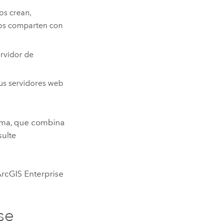
os crean,
los comparten con
rvidor de
us servidores web
nima, que combina
sulte
rcGIS Enterprise
se