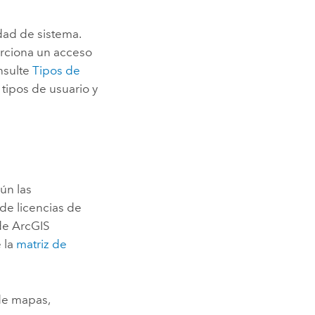
dad de sistema.
orciona un acceso
nsulte
Tipos de
tipos de usuario y
gún las
de licencias de
 de
ArcGIS
e la
matriz de
 de mapas,