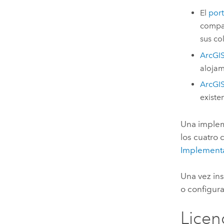
El
por
compar
sus co
ArcGIS
alojam
ArcGI
existe
Una imple
los cuatro
Implementa
Una vez in
o configura
Licen