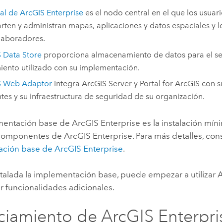
tal de
ArcGIS Enterprise
es el nodo central en el que los usuari
ten y administran mapas, aplicaciones y datos espaciales y 
laboradores.
 Data Store
proporciona almacenamiento de datos para el se
iento utilizado con su implementación.
S Web Adaptor
integra
ArcGIS Server
y
Portal for ArcGIS
con s
ntes y su infraestructura de seguridad de su organización.
mentación base de
ArcGIS Enterprise
es la instalación mí
 componentes de
ArcGIS Enterprise
. Para más detalles, con
ción base de ArcGIS Enterprise
.
stalada la implementación base, puede empezar a utilizar
A
r funcionalidades adicionales.
ciamiento de
ArcGIS Enterpri