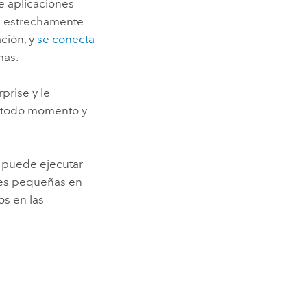
de aplicaciones
á estrechamente
ación, y
se conecta
mas.
rprise
y le
en todo momento y
e puede ejecutar
nes pequeñas en
s en las