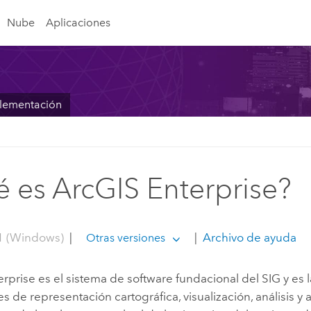
Nube
Aplicaciones
plementación
 es ArcGIS Enterprise?
1 (Windows)
|
|
Archivo de ayuda
Otras versiones
erprise
es el sistema de software fundacional del SIG y es 
es de representación cartográfica, visualización, análisis y