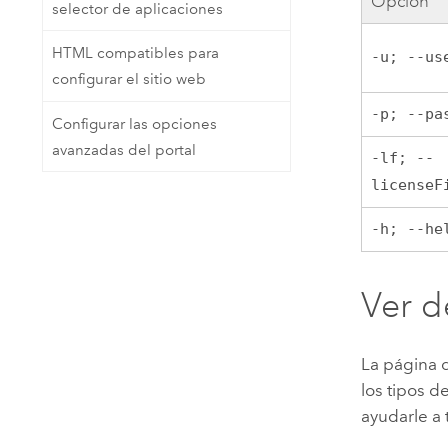
Opción
selector de aplicaciones
HTML compatibles para
-u; --us
configurar el sitio web
-p; --pa
Configurar las opciones
avanzadas del portal
-lf; --
licenseF
-h; --he
Ver d
La página d
los tipos d
ayudarle a 