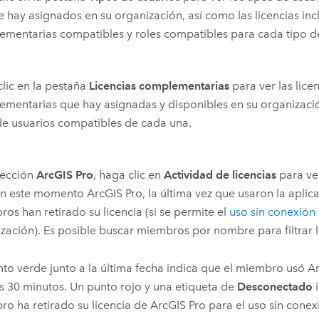
e hay asignados en su organización, así como las licencias incl
mentarias compatibles y roles compatibles para cada tipo de
lic en la pestaña
Licencias complementarias
para ver las lice
mentarias que hay asignadas y disponibles en su organizació
de usuarios compatibles de cada una.
sección
ArcGIS Pro
, haga clic en
Actividad de licencias
para ve
en este momento
ArcGIS Pro
, la última vez que usaron la aplica
os han retirado su licencia (si se permite el
uso sin conexión
zación). Es posible buscar miembros por nombre para filtrar la
to verde junto a la última fecha indica que el miembro usó
Ar
s 30 minutos. Un punto rojo y una etiqueta de
Desconectado
i
o ha retirado su licencia de
ArcGIS Pro
para el uso sin conex