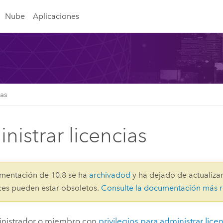
Nube
Aplicaciones
ias
nistrar licencias
mentación de 10.8 se ha
archivadod
y ha dejado de actualizar
aces pueden estar obsoletos.
Consulte la documentación más r
nistrador o miembro con
privilegios para administrar lice