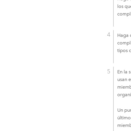
los qu
comple
Haga c
comple
tipos 
En la 
usan 
miembr
organi
Un pun
último
miembr