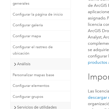
generales
de
ArcGIS 
aplicacione
Configurar la página de inicio
asignado. 
licencia c
Configurar galería
ArcGIS Dr
Configurar mapa
Analyst
,
Ar
complement
Configurar el rastreo de
se adquiri
ubicación
configurar
productos a
Análisis
Impor
Personalizar mapas base
Configurar elementos
Las licenc
Configurar grupos
descargar 
organizaci
Servicios de utilidades