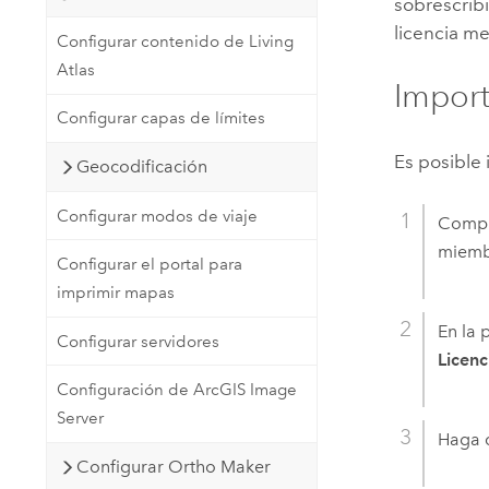
sobrescribi
licencia me
Configurar contenido de Living
Atlas
Importa
Configurar capas de límites
Es posible 
Geocodificación
Configurar modos de viaje
Compr
miemb
Configurar el portal para
imprimir mapas
En la 
Configurar servidores
Licenc
Configuración de ArcGIS Image
Server
Haga c
Configurar Ortho Maker