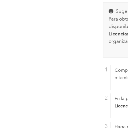
Suger
Para obt
disponib
Licencia
organiza
Compr
miemb
En la 
Licenc
Haga c