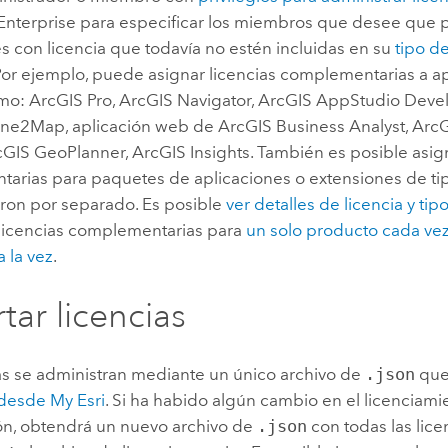
Enterprise
para especificar los miembros que desee que 
s con licencia que todavía no estén incluidas en su
tipo d
Por ejemplo, puede asignar licencias complementarias a a
omo:
ArcGIS Pro
,
ArcGIS Navigator
,
ArcGIS AppStudio Devel
one2Map
, aplicación web de
ArcGIS Business Analyst
,
Arc
cGIS GeoPlanner
,
ArcGIS Insights
. También es posible asig
arias para paquetes de aplicaciones o extensiones de ti
eron por separado. Es posible
ver detalles de licencia y tip
 licencias complementarias para
un solo producto cada ve
 la vez
.
tar licencias
ias se administran mediante un único archivo de
.json
que
desde My Esri
. Si ha habido algún cambio en el licenciami
ón, obtendrá un nuevo archivo de
.json
con todas las lice