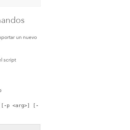
omandos
mportar un nuevo
el script
p
 [-p <arg>] [-