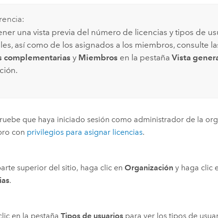
encia:
ener una vista previa del número de licencias y tipos de us
les, así como de los asignados a los miembros, consulte las
s complementarias
y
Miembros
en la pestaña
Vista gener
ción.
uebe que haya iniciado sesión como administrador de la or
ro con
privilegios para asignar licencias
.
parte superior del sitio, haga clic en
Organización
y haga clic 
ias
.
lic en la pestaña
Tipos de usuarios
para ver los tipos de usua