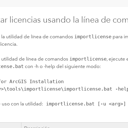
ar licencias usando la línea de c
 la utilidad de línea de comandos
importlicense
para i
licencia.
a utilidad de línea de comandos
importlicense
, ejecute 
cense.bat
con -h o -help del siguiente modo:
for ArcGIS Installation
y>\tools\importlicense\importlicense.bat -hel
uso con la utilidad:
importlicense.bat [-u <arg>]
]