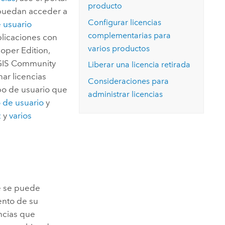
producto
puedan acceder a
Configurar licencias
e usuario
complementarias para
plicaciones con
varios productos
oper Edition
,
GIS Community
Liberar una licencia retirada
nar licencias
Consideraciones para
po de usuario que
administrar licencias
o de usuario
y
z
y
varios
 se puede
ento de su
ncias que