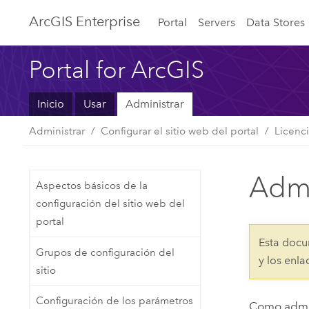
Arc
GIS Enterprise
Portal
Servers
Data Stores
Portal for ArcGIS
Inicio
Usar
Administrar
Administrar
Configurar el sitio web del portal
Licenc
Admi
Aspectos básicos de la
configuración del sitio web del
portal
Esta docu
Grupos de configuración del
y los enl
sitio
Configuración de los parámetros
Como admi