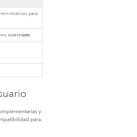
ministrativos para
etro
username
.
suario
 complementarias y
ompatibilidad para