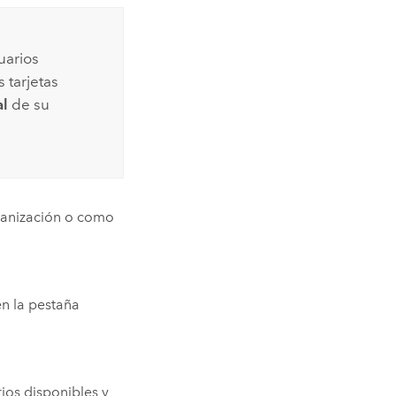
uarios
 tarjetas
al
de su
ganización o como
en la pestaña
rios disponibles y