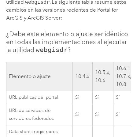
utilidad
webgisdr
. La siguiente tabla resume estos
cambios en las versiones recientes de
Portal for
ArcGIS
y
ArcGIS Server
:
¿Debe este elemento o ajuste ser idéntico
en todas las implementaciones al ejecutar
la utilidad
webgisdr
?
10.6.1,
10.5.x,
Elemento o ajuste
10.4.x
10.7.x,
10.6
10.8
URL públicas del portal
Sí
Sí
Sí
URL de servicios de
Sí
Sí
Sí
servidores federados
Data stores registrados