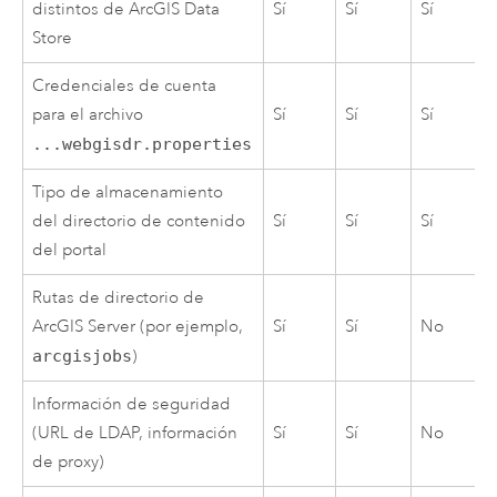
distintos de
ArcGIS Data
Sí
Sí
Sí
Store
Credenciales de cuenta
para el archivo
Sí
Sí
Sí
...webgisdr.properties
Tipo de almacenamiento
del directorio de contenido
Sí
Sí
Sí
del portal
Rutas de directorio de
ArcGIS Server
(por ejemplo,
Sí
Sí
No
arcgisjobs
)
Información de seguridad
(URL de LDAP, información
Sí
Sí
No
de proxy)