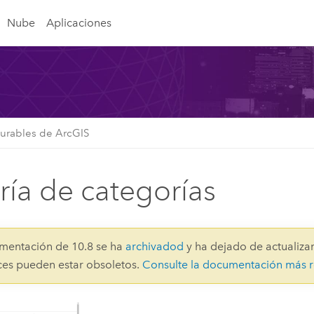
Nube
Aplicaciones
gurables de ArcGIS
ría de categorías
mentación de 10.8 se ha
archivadod
y ha dejado de actualizar
aces pueden estar obsoletos.
Consulte la documentación más r