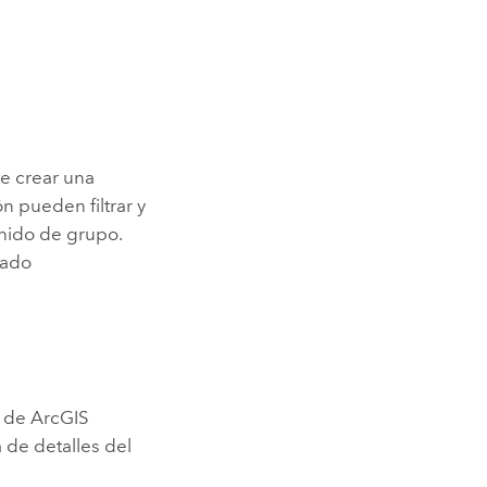
te crear una
n pueden filtrar y
nido de grupo.
zado
l de
ArcGIS
a de detalles del