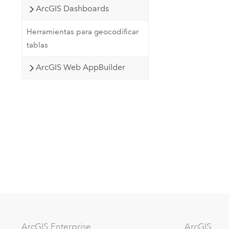
ArcGIS Dashboards
Herramientas para geocodificar
tablas
ArcGIS Web AppBuilder
Arc
GIS Enterprise
ArcGIS